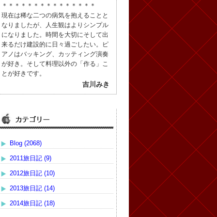
＊＊＊＊＊＊＊＊＊＊＊＊＊＊＊
現在は稀な二つの病気を抱えることと
なりましたが、人生観はよりシンプル
になりました。時間を大切にそして出
来るだけ建設的に日々過ごしたい。ピ
アノはバッキング、カッティング演奏
が好き。そして料理以外の「作る」こ
とが好きです。
吉川みき
Blog (2068)
2011旅日記 (9)
2012旅日記 (10)
2013旅日記 (14)
2014旅日記 (18)