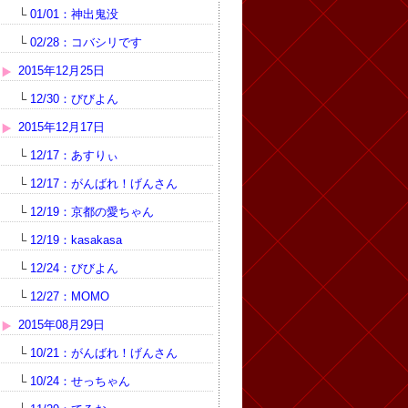
└
01/01：神出鬼没
└
02/28：コバシリです
2015年12月25日
└
12/30：びびよん
2015年12月17日
└
12/17：あすりぃ
└
12/17：がんばれ！げんさん
└
12/19：京都の愛ちゃん
└
12/19：kasakasa
└
12/24：びびよん
└
12/27：MOMO
2015年08月29日
└
10/21：がんばれ！げんさん
└
10/24：せっちゃん