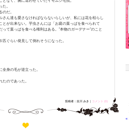
ことなく、腕に這わせていたイモムシ毛虫。
った。
るのだ。
ルさん達も愛さなければならないらしいが、私には花を枯らし
ことが出来ない。芋虫さんには「お庭の葉っぱを食べられて
だって葉っぱを食べる権利はある。”本物のガーデナー”のこと
６匹ぐらい発見して倒れそうになった。
に全身の毛が逆立った。
れたのであった。
投稿者：吉川 みき｜
コメント (0)
«