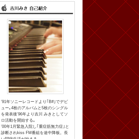
’91年ソニーレコードより｢B#｣でデビ
ュー｡4枚のアルバムと5枚のシングル
を発表後’96年より吉川 みきとしてソ
ロ活動を開始する｡
’00年1月緊急入院し｢重症筋無力症｣と
診断されkiss FM番組を途中降板。長
い闘病生活が始まる。