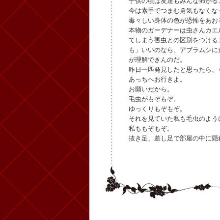
子供の頃は友達もみんな怖がる
今は素手でつまむ勇気もなくな
毒々しい身体の色が恐怖をあお
本物のガーデナーは虫さんカエ
てしまう害虫との区別をつける
も」いいのなら、アブラムシに
が理解できんのだ。
昨日一匹発見したと思ったら、
あっちへお行きよ。
お願いだから。
毛虫がもぞもぞ。
ゆっくりもぞもぞ。
それを見ていた私も毛虫のよう
私ももぞもぞ。
抜き足、差し足で部屋の中に隠