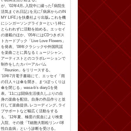
が、’02年4月､入院中に綴った｢病院生
活気まぐれ日記｣を元に｢病床からのIN
MY LIFE｣を扶桑社より出版｡これを機
にシンガーソングライターという枠に
とらわれずに活動を始める。エッセイ
の連載のほか、’05年にはCDつきポス
トカードブック「Live Love Flowers」
を発表、’08年クラシックや外国民謡
を楽曲ごとに異なるミュージシャン、
アーティストとのコラボレーションで
制作をしたカバーアルバム
「Reunion」をリリースする。
’10年7月電子書籍にて、エッセイ「雨
の日人々は傘を開き、まつぼっくりは
傘を閉じる」wasa-b’s diary1を発
表。’11には闘病生活後久しぶりの自
身の楽曲を配信。自身の作品作りと並
行して楽曲提供､レコーディング､ライ
ブサポートなど幅広く活動をする
も、’12年夏、極度の貧血により検査
入院、その後「T細胞大顆粒リンパ球
性白血病」という診断を受ける。