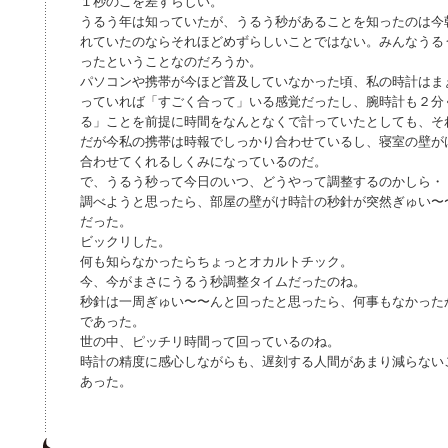
１秒のこを差すらしい。
うるう年は知っていたが、うるう秒があることを知ったのは今朝
れていたのならそれほどめずらしいことではない。みんなうる
ったということなのだろうか。
パソコンや携帯が今ほど普及していなかった頃、私の時計はま
っていれば「すごく合って」いる感覚だったし、腕時計も２分
る」ことを前提に時間をなんとなくで計っていたとしても、そ
だが今私の携帯は時報でしっかり合わせているし、寝室の壁が
合わせてくれるしくみになっているのだ。
で、うるう秒って今日のいつ、どうやって調整するのかしら・
調べようと思ったら、部屋の壁がけ時計の秒針が突然ぎゅい〜
だった。
ビックリした。
何も知らなかったらちょっとオカルトチック。
今、今がまさにうるう秒調整タイムだったのね。
秒針は一周ぎゅい〜〜んと回ったと思ったら、何事もなかった
であった。
世の中、ピッチリ時間って回っているのね。
時計の精度に感心しながらも、遅刻する人間があまり減らない
あった。