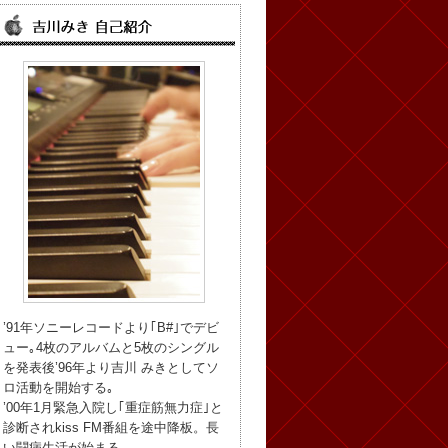
’91年ソニーレコードより｢B#｣でデビ
ュー｡4枚のアルバムと5枚のシングル
を発表後’96年より吉川 みきとしてソ
ロ活動を開始する｡
’00年1月緊急入院し｢重症筋無力症｣と
診断されkiss FM番組を途中降板。長
い闘病生活が始まる。