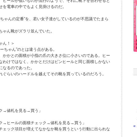
、ヒールが低いものが流行のようで、それに靴下を合わせると
せを電車の中でもよく見掛けるのだ。
あちゃんの定番”を、若い女子達がしているのが不思議でたまら
ちゃん靴がズラリ並んでいた。
ゃん！＞
ーちゃん”のとは違う点がある。
。かかとの面積が小指の爪の大きさ位に小さいのである。ヒー
なわけではなく、かかとだけはピンヒールと同じ面積しかない
になるのであった。
れぐらいのハードルを越えてその靴を買っているのだろう。
ク→値札を見る→買う」
ク→ヒールの面積チェック→値札を見る→買う」
«
チェック項目が増えてなかなか靴を買うという行動に出られな