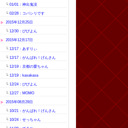
└
01/01：神出鬼没
└
02/28：コバシリです
2015年12月25日
└
12/30：びびよん
2015年12月17日
└
12/17：あすりぃ
└
12/17：がんばれ！げんさん
└
12/19：京都の愛ちゃん
└
12/19：kasakasa
└
12/24：びびよん
└
12/27：MOMO
2015年08月29日
└
10/21：がんばれ！げんさん
└
10/24：せっちゃん