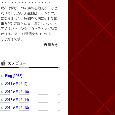
＊＊＊＊＊＊＊＊＊＊＊＊＊＊＊
現在は稀な二つの病気を抱えることと
なりましたが、人生観はよりシンプル
になりました。時間を大切にそして出
来るだけ建設的に日々過ごしたい。ピ
アノはバッキング、カッティング演奏
が好き。そして料理以外の「作る」こ
とが好きです。
吉川みき
Blog (2068)
2011旅日記 (9)
2012旅日記 (10)
2013旅日記 (14)
2014旅日記 (18)