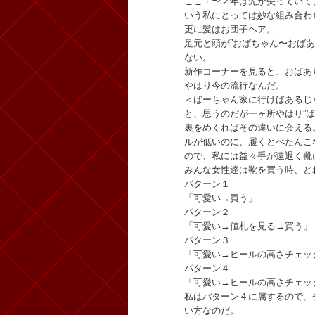
ここ１〜２年は先が尖っていて
いう私にとっては妙な組み合わ
更に髪はお団子ヘア。
足元と頭が”おばちゃん〜おば
ない。
新作コーナーを見ると、おばあ
やはり今の流行なんだ。
＜ばーちゃん家に行けばあるじ
と、思うのだが一ヶ所やはり”ば
裏をめくればその違いに会える
ルが低いのに、履くとぺたんこ
ので、私には益々手が遠退く靴
みんな女性達は靴を買う時、ど
パターン１
「可愛い→買う」
パターン２
「可愛い→値札を見る→買う」
パターン３
「可愛い→ヒールの高さチェッ
パターン４
「可愛い→ヒールの高さチェッ
私はパターン４に属するので、
い方なのだ。