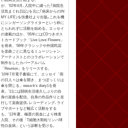
が、’02年4月､入院中に綴った｢病院生
活気まぐれ日記｣を元に｢病床からのIN
MY LIFE｣を扶桑社より出版｡これを機
にシンガーソングライターという枠に
とらわれずに活動を始める。エッセイ
の連載のほか、’05年にはCDつきポス
トカードブック「Live Love Flowers」
を発表、’08年クラシックや外国民謡
を楽曲ごとに異なるミュージシャン、
アーティストとのコラボレーションで
制作をしたカバーアルバム
「Reunion」をリリースする。
’10年7月電子書籍にて、エッセイ「雨
の日人々は傘を開き、まつぼっくりは
傘を閉じる」wasa-b’s diary1を発
表。’11には闘病生活後久しぶりの自
身の楽曲を配信。自身の作品作りと並
行して楽曲提供､レコーディング､ライ
ブサポートなど幅広く活動をする
も、’12年夏、極度の貧血により検査
入院、その後「T細胞大顆粒リンパ球
性白血病」という診断を受ける。