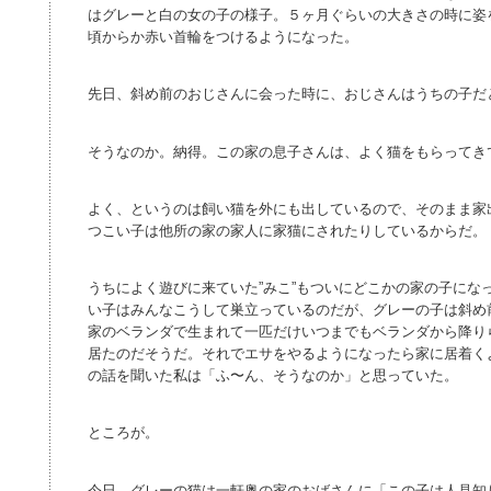
はグレーと白の女の子の様子。５ヶ月ぐらいの大きさの時に姿
頃からか赤い首輪をつけるようになった。
先日、斜め前のおじさんに会った時に、おじさんはうちの子だ
そうなのか。納得。この家の息子さんは、よく猫をもらってき
よく、というのは飼い猫を外にも出しているので、そのまま家
つこい子は他所の家の家人に家猫にされたりしているからだ。
うちによく遊びに来ていた”みこ”もついにどこかの家の子にな
い子はみんなこうして巣立っているのだが、グレーの子は斜め
家のベランダで生まれて一匹だけいつまでもベランダから降り
居たのだそうだ。それでエサをやるようになったら家に居着く
の話を聞いた私は「ふ〜ん、そうなのか」と思っていた。
ところが。
今日、グレーの猫は一軒奥の家のおばさんに「この子は人見知