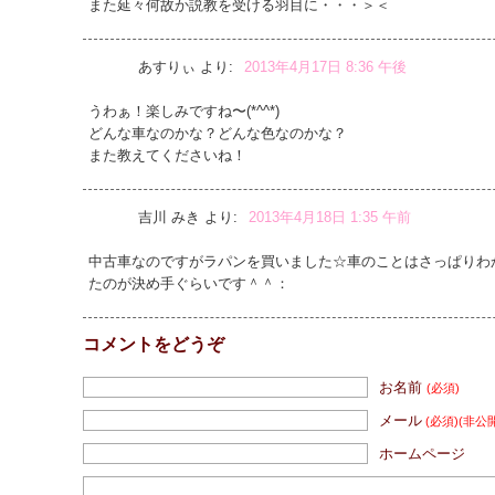
また延々何故か説教を受ける羽目に・・・＞＜
あすりぃ
より:
2013年4月17日 8:36 午後
うわぁ！楽しみですね〜(*^^*)
どんな車なのかな？どんな色なのかな？
また教えてくださいね！
吉川 みき
より:
2013年4月18日 1:35 午前
中古車なのですがラパンを買いました☆車のことはさっぱりわ
たのが決め手ぐらいです＾＾：
コメントをどうぞ
お名前
(必須)
メール
(必須)
(非公
ホームページ