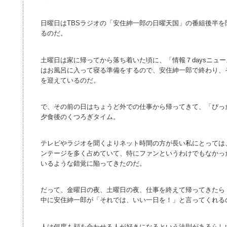
日曜日はTBSラジオの「安住紳一郎の日曜天国」の番組後半
るのだ。
土曜日は家に帰ってから落ち着いた頃に、「情報７daysニュ
はお風呂に入って寝る準備をするので、安住紳一郎で終わり、
を迎えているのだ。
で、その前の日はちょうど外での仕事から帰ってきて、「ぴっ
夕食後のくつろぎタイム。
テレビやラジオを聞くよりネット時間の方が長い私にとっては
ンテージを多く占めていて、特にファンというわけでもなかっ
いるような錯覚に陥ってきたのだ。
だって、金曜日の夜、土曜日の夜、仕事を終えて帰ってきたら
中に安住紳一郎が「それでは、いい一日を！」と言ってくれる
人は何度も顔を合わせる人が好きになるという法則があるらし