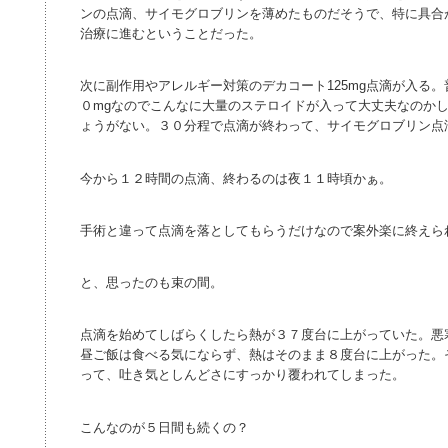
ンの点滴、サイモグロブリンを薄めたものだそうで、特に具合
治療に進むということだった。
次に副作用やアレルギー対策のデカコート125mg点滴が入る
０mgなのでこんなに大量のステロイドが入って大丈夫なのか
ょうがない。３０分程で点滴が終わって、サイモグロブリン点
今から１２時間の点滴、終わるのは夜１１時頃かぁ。
手術と違って点滴を落としてもらうだけなので案外楽に終えら
と、思ったのも束の間。
点滴を始めてしばらくしたら熱が３７度台に上がっていた。悪
昼ご飯は食べる気にならず、熱はそのまま８度台に上がった。
って、吐き気としんどさにすっかり覆われてしまった。
こんなのが５日間も続くの？