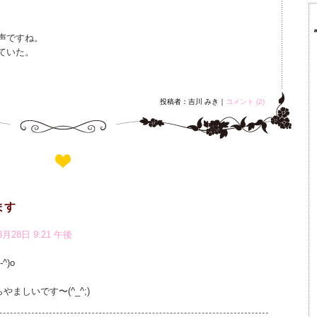
声ですね。
ていた。
投稿者：吉川 みき｜
コメント (2)
ます
8月28日 9:21 午後
^)o
やましいです〜(^_^;)