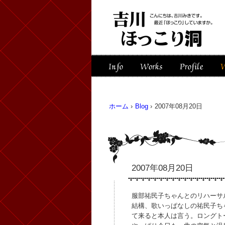
ホーム
›
Blog
›
2007年08月20日
2007年08月20日
服部祐民子ちゃんとのリハーサ
結構、歌いっぱなしの祐民子ち
て来ると本人は言う。ロングト