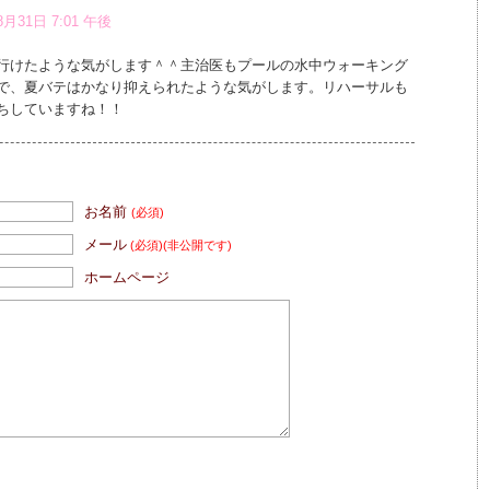
8月31日 7:01 午後
行けたような気がします＾＾主治医もプールの水中ウォーキング
で、夏バテはかなり抑えられたような気がします。リハーサルも
ちしていますね！！
お名前
(必須)
メール
(必須)
(非公開です)
ホームページ