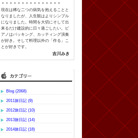
＊＊＊＊＊＊＊＊＊＊＊＊＊＊＊
現在は稀な二つの病気を抱えることと
なりましたが、人生観はよりシンプル
になりました。時間を大切にそして出
来るだけ建設的に日々過ごしたい。ピ
アノはバッキング、カッティング演奏
が好き。そして料理以外の「作る」こ
とが好きです。
吉川みき
Blog (2068)
2011旅日記 (9)
2012旅日記 (10)
2013旅日記 (14)
2014旅日記 (18)