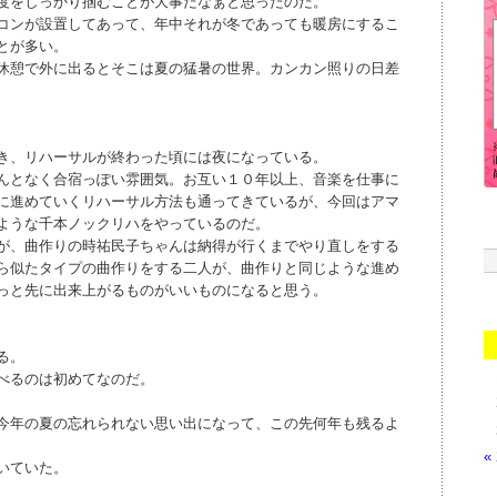
度をしっかり掴むことが大事だなぁと思ったのだ。
コンが設置してあって、年中それが冬であっても暖房にするこ
とが多い。
休憩で外に出るとそこは夏の猛暑の世界。カンカン照りの日差
き、リハーサルが終わった頃には夜になっている。
んとなく合宿っぽい雰囲気。お互い１０年以上、音楽を仕事に
に進めていくリハーサル方法も通ってきているが、今回はアマ
ような千本ノックリハをやっているのだ。
が、曲作りの時祐民子ちゃんは納得が行くまでやり直しをする
ら似たタイプの曲作りをする二人が、曲作りと同じような進め
っと先に出来上がるものがいいものになると思う。
る。
べるのは初めてなのだ。
今年の夏の忘れられない思い出になって、この先何年も残るよ
«
いていた。