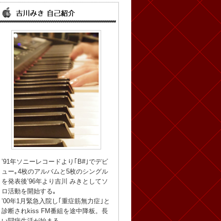
’91年ソニーレコードより｢B#｣でデビ
ュー｡4枚のアルバムと5枚のシングル
を発表後’96年より吉川 みきとしてソ
ロ活動を開始する｡
’00年1月緊急入院し｢重症筋無力症｣と
診断されkiss FM番組を途中降板。長
い闘病生活が始まる。