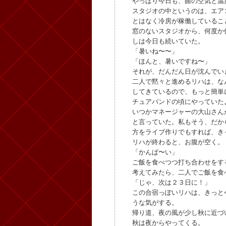
やっぱり今日も、曲の空気と温
スタジオの中というのは、エア
とはなく冷房が稼働しているこ
窓のないスタジオから、何度か
しは今日も続いていた。
「暑いね〜〜」
「ほんと、暑いですね〜」
それが、だんだん日が沈んでい
二人で黙々と進めるリハは、な
してきているので、もっと簡単
チュアバンドの頃にやっていた
いつかマネージャーの大山さん
と言っていた。私もそう、だか
方をライブ作りでもすれば、き
リハが終わると、お腹が空く。
「かんぱ〜い」
ご飯を食べつつ打ち合わせをす
考えてみたら、二人でご飯を食
「じゃ、次は２３日に！」
この合宿っぽいリハは、きっと
うな気がする。
帰り道、夜の風が少し秋に近づ
秋は夜からやってくる。