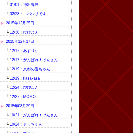
└
01/01：神出鬼没
└
02/28：コバシリです
2015年12月25日
└
12/30：びびよん
2015年12月17日
└
12/17：あすりぃ
└
12/17：がんばれ！げんさん
└
12/19：京都の愛ちゃん
└
12/19：kasakasa
└
12/24：びびよん
└
12/27：MOMO
2015年08月29日
└
10/21：がんばれ！げんさん
└
10/24：せっちゃん