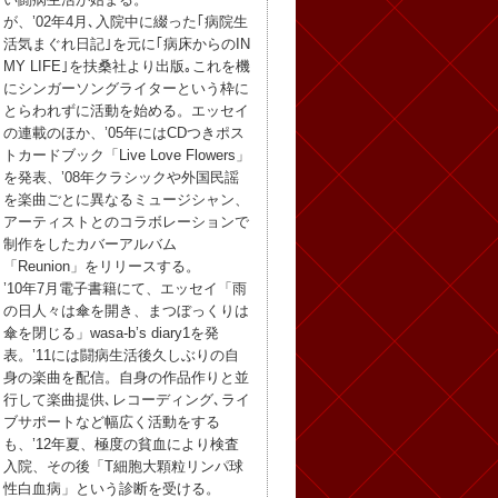
が、’02年4月､入院中に綴った｢病院生
活気まぐれ日記｣を元に｢病床からのIN
MY LIFE｣を扶桑社より出版｡これを機
にシンガーソングライターという枠に
とらわれずに活動を始める。エッセイ
の連載のほか、’05年にはCDつきポス
トカードブック「Live Love Flowers」
を発表、’08年クラシックや外国民謡
を楽曲ごとに異なるミュージシャン、
アーティストとのコラボレーションで
制作をしたカバーアルバム
「Reunion」をリリースする。
’10年7月電子書籍にて、エッセイ「雨
の日人々は傘を開き、まつぼっくりは
傘を閉じる」wasa-b’s diary1を発
表。’11には闘病生活後久しぶりの自
身の楽曲を配信。自身の作品作りと並
行して楽曲提供､レコーディング､ライ
ブサポートなど幅広く活動をする
も、’12年夏、極度の貧血により検査
入院、その後「T細胞大顆粒リンパ球
性白血病」という診断を受ける。