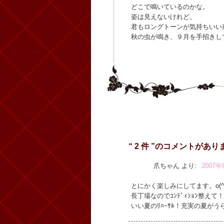
どこで鳴いているのかな。
姿は見えないけれど。
君もロングトーンが気持ちいい
秋の虫が鳴き、９月を手招きし
“ 2 件 ”のコメントがあり
爪ちゃん
より:
2007年
とにかく楽しみにしてます。o(^-
長丁場なのでｺﾝﾃﾞｨｼｮﾝ整えて！
いい夏のﾘﾊｰｻﾙ！充実の夏がうら