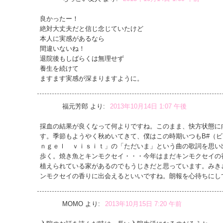
良かったー！
絶対大丈夫だと信じ念じていたけど
本人に実感があるなら
間違いないね！
退院後もしばらくは無理せず
養生を続けて
ますます実感が深まりますように。
福元芳郎
より:
2013年10月14日 1:07 午後
採血の結果が良くなって何よりですね。このまま、快方状態に
す。季節もようやく秋めいてきて、僕はこの時期いつもB#（
ｎｇｅｌ ｖｉｓｉｔ」の「ただいま」という曲の歌詞を思い
歩く。焼き魚とキンモクセイ・・・今年はまだキンモクセイの
植えられている家があるのでもうじきだと思っています。みき
ンモクセイの香りに出会えるといいですね。朗報を心待ちにし
MOMO
より:
2013年10月15日 7:20 午前