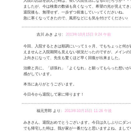
入院のお話を読んだ時は、長い入院生活になるのだろうか・・
ましたが、今は検査の数値も良くなって、希望の光が見えてき
退院後も、無理せず、一歩ずつ前進していってくださいね。
急に寒くなってきたので、風邪などにも気を付けてください♪
吉川 みき
より:
2013年10月15日 9:24 午前
今回、入院するときは順調にいって１ヶ月、でもちょっと何が
えませんと入院期間も見えない状況だったのですが、メインの
上向きになって、先生も驚くほど早く回復が出来ました。
治療と共に、「頑張れ」「よくなれ」と願ってもらった想いが
感がしています。
本当にありがとうございます。
今日今から退院して家に帰ります！
福元芳郎
より:
2013年10月15日 11:26 午後
みきさん、退院おめでとうございます。今日は久しぶりにダン
でも帰宅した時は、我が家が一番だなと思いますよね。まして