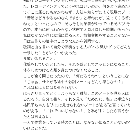
初めてレコーディングをした頃、私は宇宙基地みたいな場所で
た。レコーディングってどうやればいいのか。何をどう進めた
てそこに居るにもかかわらず、方法を知らずによく現場のプロ
「普通はどうやるものなんですか」と尋ねたが、返ってくる答
ねぇ」といったもので、そもそも同業者がやっているその”人そ
ので、本当に何もわからない状態でオロオロした時期があった
私はなかなか同じ立場に居る人と、情報交換をすることがなか
日は曲作りの途中のことやなんかを質問する。
歌詞と曲を書いて自分で演奏をする人の”ハタ織り中”ってどん
一致したことがいくつかあった。
食欲が落ちること。
化粧をしていたとしたら、それを落としてスッピンになること
体をしめつける衣類を身につけなくなること。
ここが全く同じだったので、「何だろうね〜」ということにな
「じゃぁ、仕上がる途中の歌詞ノートはどんな感じなの？」
これは私は人には見せられない。
はっきり言ってどうしようもなく稚切。このノートを見た人は
るだろう。自分で書き、それを見て「だめだわ、私」と半泣き
祐民子ちゃんも”人には見せられないノートがある”と言ってい
のがある。「これでいいじゃない！」と私が手にしたら言うか
たとは言えない。
一人で作業をしている時のことは、なかなか知ることがないの
いひとときだ。