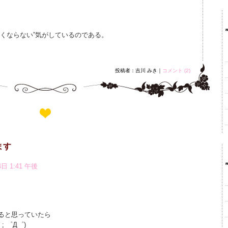
しくならない”気がしているのである。
投稿者：吉川 みき｜
コメント (2)
ます
日 1:41 午後
ると思っていたら
 ゜Д゜)