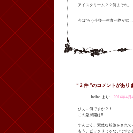
アイスクリーム？？何よそれ。
今は”もう今後一生食べ物が欲
“ 2 件 ”のコメントがあり
keiko
より:
2014年4月4
ひぇ～何ですか？！
この急展開は!!
すんごく、素敵な船旅をされて
もう、ビックリじゃないですか( ;