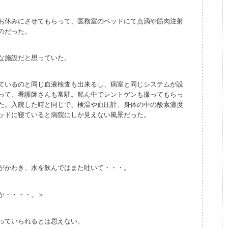
お休みにさせてもらって、医務室のベッドにて点滴や筋肉注射
のだった。
な施設だと思っていた。
ているのと同じ血液検査も出来るし、病室と同じシステムが設
って、看護師さんも常駐。船ん中でレントゲンも撮ってもらっ
た。入院した時と同じで、検温や血圧計、身体の中の酸素濃度
ッドに寝ていると病院にしか見えない風景だった。
がかわき、水を飲んではまた吐いて・・・。
か・・・・。＞
っていられるとは思えない。