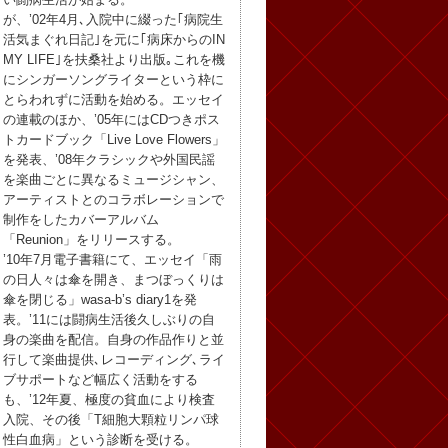
が、’02年4月､入院中に綴った｢病院生
活気まぐれ日記｣を元に｢病床からのIN
MY LIFE｣を扶桑社より出版｡これを機
にシンガーソングライターという枠に
とらわれずに活動を始める。エッセイ
の連載のほか、’05年にはCDつきポス
トカードブック「Live Love Flowers」
を発表、’08年クラシックや外国民謡
を楽曲ごとに異なるミュージシャン、
アーティストとのコラボレーションで
制作をしたカバーアルバム
「Reunion」をリリースする。
’10年7月電子書籍にて、エッセイ「雨
の日人々は傘を開き、まつぼっくりは
傘を閉じる」wasa-b’s diary1を発
表。’11には闘病生活後久しぶりの自
身の楽曲を配信。自身の作品作りと並
行して楽曲提供､レコーディング､ライ
ブサポートなど幅広く活動をする
も、’12年夏、極度の貧血により検査
入院、その後「T細胞大顆粒リンパ球
性白血病」という診断を受ける。