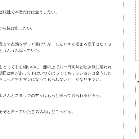
は根性で本番だけは全うしたい。
から抜け出したい。
夜まで点滴をずっと受けたが、しんどさが収まる様子はなく８
とうんうん唸っていた。
もとっても心細いのに、船の上で丸一日高熱と吐き気に襲われ
明日は何があってもはいつくばってでもミッションは全うした
ちょっとでもマシになってもらわないと、かなりキツい。
田さんとスタッフの方々はもっと困っておられるだろう。
るぞと言っていた意気込みはどこへやら。