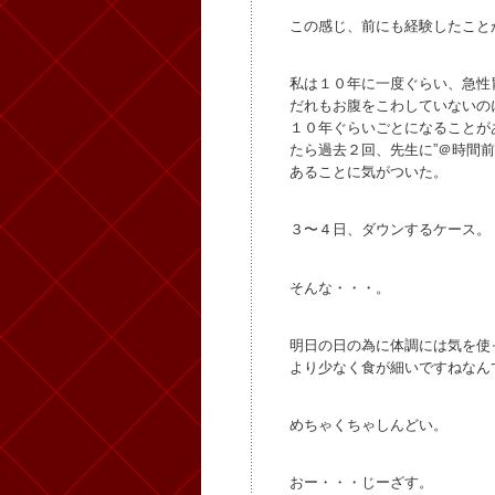
この感じ、前にも経験したこと
私は１０年に一度ぐらい、急性
だれもお腹をこわしていないの
１０年ぐらいごとになることが
たら過去２回、先生に”＠時間
あることに気がついた。
３〜４日、ダウンするケース。
そんな・・・。
明日の日の為に体調には気を使
より少なく食が細いですねなん
めちゃくちゃしんどい。
おー・・・じーざす。