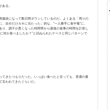
がある。
胃腸炎になって数日間ダウンしているのだ。よくある「周りの
に、自分だけカキに当たった」的な、”一人勝手に食中毒”に、
あり、調子が悪くなった時間帯から最後の食事の時間を計算し
前に何か食べましたか？”と訊ねられたケースと同じパターンで
ってきたつもりだった。いっぱい食べたと言っても、普通の量
て言われてきたぐらいだ。