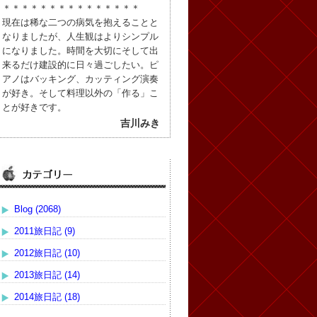
＊＊＊＊＊＊＊＊＊＊＊＊＊＊＊
現在は稀な二つの病気を抱えることと
なりましたが、人生観はよりシンプル
になりました。時間を大切にそして出
来るだけ建設的に日々過ごしたい。ピ
アノはバッキング、カッティング演奏
が好き。そして料理以外の「作る」こ
とが好きです。
吉川みき
Blog (2068)
2011旅日記 (9)
2012旅日記 (10)
2013旅日記 (14)
2014旅日記 (18)