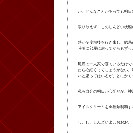
が、どんなことがあっても明日
取り敢えず、このしんどい状態
熱が９度前後を行き来し、結局
時頃に部屋に戻ってからもずっ
風邪で一人家で寝ているだけで
たら心細くってしょうがない。
いと思ってはいるが、とにかく
私も自分の明日が心配だが、神
アイスクリームを全種類制覇す
し、し、しんどいよぉおおお。