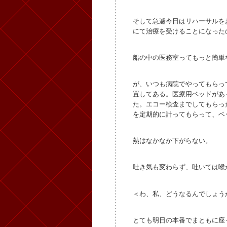
そして急遽今日はリハーサルを
にて治療を受けることになった
船の中の医務室ってもっと簡単
が、いつも病院でやってもらっ
置してある。医療用ベッドがあ
た。エコー検査までしてもらっ
を定期的に計ってもらって、ベ
熱はなかなか下がらない。
吐き気も変わらず、吐いては喉
＜わ、私、どうなるんでしょう
とても明日の本番でまともに座