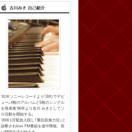
’91年ソニーレコードより｢B#｣でデビ
ュー｡4枚のアルバムと5枚のシングル
を発表後’96年より吉川 みきとしてソ
ロ活動を開始する｡
’00年1月緊急入院し｢重症筋無力症｣と
診断されkiss FM番組を途中降板。長
い闘病生活が始まる。