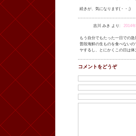
続きが、気になります(・・;)
吉川 みき
より:
2014
もう自分でもたった一日での急
普段海鮮の生ものを食べないの
ヤするし、とにかくこの日は体
コメントをどうぞ