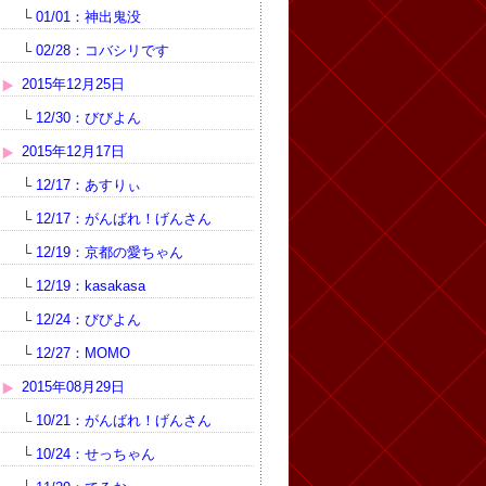
└
01/01：神出鬼没
└
02/28：コバシリです
2015年12月25日
└
12/30：びびよん
2015年12月17日
└
12/17：あすりぃ
└
12/17：がんばれ！げんさん
└
12/19：京都の愛ちゃん
└
12/19：kasakasa
└
12/24：びびよん
└
12/27：MOMO
2015年08月29日
└
10/21：がんばれ！げんさん
└
10/24：せっちゃん