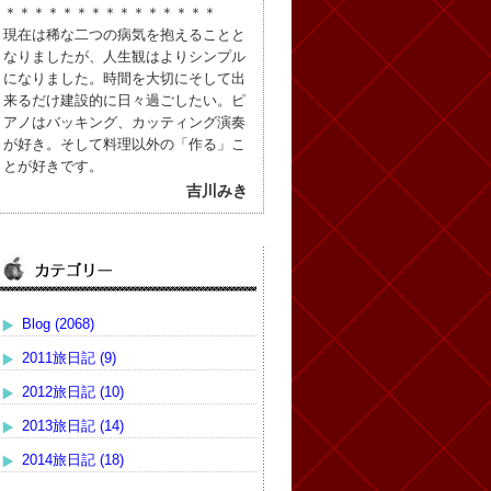
＊＊＊＊＊＊＊＊＊＊＊＊＊＊＊
現在は稀な二つの病気を抱えることと
なりましたが、人生観はよりシンプル
になりました。時間を大切にそして出
来るだけ建設的に日々過ごしたい。ピ
アノはバッキング、カッティング演奏
が好き。そして料理以外の「作る」こ
とが好きです。
吉川みき
Blog (2068)
2011旅日記 (9)
2012旅日記 (10)
2013旅日記 (14)
2014旅日記 (18)