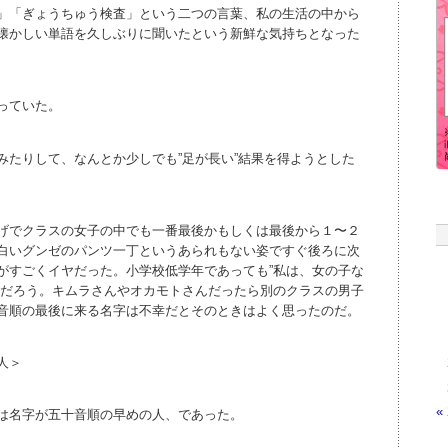
」「ぎょうちゅう検査」という二つの言葉、私の生活の中から
懐かしい単語を久しぶりに聞いたという新鮮な気持ちとなった
っていた。
みたりして、なんとか少しでも”足が長い”結果を得ようとした
げでクラスの女子の中でも一番最後かもしくは最後から１〜２
白いグンゼのパンツ一丁というあられもない姿ですぐ後ろに次
がすごくイヤだった。小学校低学年であっても”私は、女の子な
のだろう。キムラさんやオカモトさんだったら別のクラスの男子
音順の最後に来る名字は不幸だとそのときはよく思ったのだ。
人＞
«
は名字が五十音順の早めの人、であった。