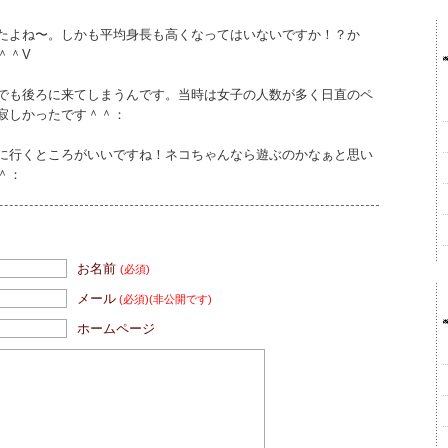
たよね〜。しかも平均身長も高くなってはいないですか！？か
＾＾V
でも後ろに来てしまうんです。当時は女子の人数が多く日直のペ
寂しかったです＾＾：
に行くところがいいですね！ネコちゃんなら遊ぶのかなぁと思い
＾：
お名前
(必須)
メール
(必須)
(非公開です)
ホームページ