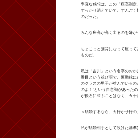
率直な感想は、この「座高測定
すっかり消えていて、すんごく
のだった。
みんな座高が高く出るのを嫌が
ちょこっと猫背になって座って
ものだ。
私は「吉川」という名字のおか
番目という並び順で、運動靴に
のクラスの男子が並んでいるの
のよ！”という自意識があった
が後ろに並ぶことはなく、五十
＜結婚するなら、カ行かサ行の
私が結婚相手として設けた基準