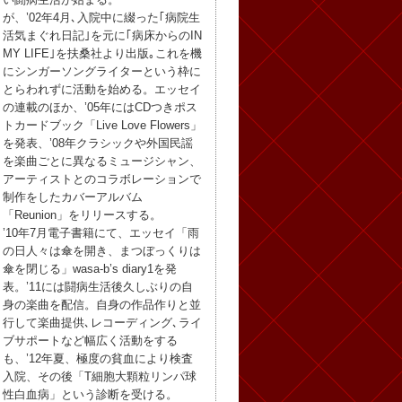
が、’02年4月､入院中に綴った｢病院生
活気まぐれ日記｣を元に｢病床からのIN
MY LIFE｣を扶桑社より出版｡これを機
にシンガーソングライターという枠に
とらわれずに活動を始める。エッセイ
の連載のほか、’05年にはCDつきポス
トカードブック「Live Love Flowers」
を発表、’08年クラシックや外国民謡
を楽曲ごとに異なるミュージシャン、
アーティストとのコラボレーションで
制作をしたカバーアルバム
「Reunion」をリリースする。
’10年7月電子書籍にて、エッセイ「雨
の日人々は傘を開き、まつぼっくりは
傘を閉じる」wasa-b’s diary1を発
表。’11には闘病生活後久しぶりの自
身の楽曲を配信。自身の作品作りと並
行して楽曲提供､レコーディング､ライ
ブサポートなど幅広く活動をする
も、’12年夏、極度の貧血により検査
入院、その後「T細胞大顆粒リンパ球
性白血病」という診断を受ける。