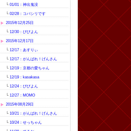
└
01/01：神出鬼没
└
02/28：コバシリです
2015年12月25日
└
12/30：びびよん
2015年12月17日
└
12/17：あすりぃ
└
12/17：がんばれ！げんさん
└
12/19：京都の愛ちゃん
└
12/19：kasakasa
└
12/24：びびよん
└
12/27：MOMO
2015年08月29日
└
10/21：がんばれ！げんさん
└
10/24：せっちゃん