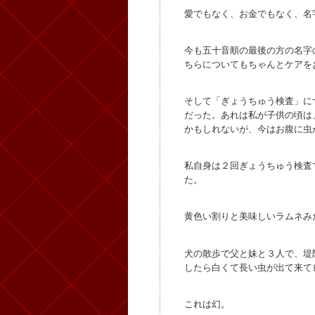
愛でもなく、お金でもなく、名
今も五十音順の最後の方の名字
ちらについてもちゃんとケアを
そして「ぎょうちゅう検査」に
だった。あれは私が子供の頃は
かもしれないが、今はお腹に虫
私自身は２回ぎょうちゅう検査
た。
黄色い割りと美味しいラムネみ
犬の散歩で父と妹と３人で、堤
したら白くて長い虫が出て来て
これは幻。