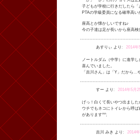
子どもが学校に行きだしたら「
PTAの学級委員になる確率高いか
座高とか懐かしいですね♪
今の子達は足が長いから座高検
あすりぃ
より:
2014年
ノートルダム（中学）に進学し
喜んでいました。
「吉川さん」は「Y」だから…
すー
より:
2014年5月2
げっ！白くて長いやつ出ましたか
ウチでもネコにトイレから呼ば
があります^^;
吉川 みき
より:
2014年