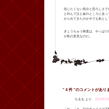
信じたくない気分と恐ろしさで
と叫んで父と妹のところに走っ
から出てきたのか今でも私とし
ぎょうちゅう検査は、やっぱり
が私の意見なのだ。
“ 4 件 ”のコメントがあり
ちるる
より:
2014年5月
「か」「さ」行のチョイスは正