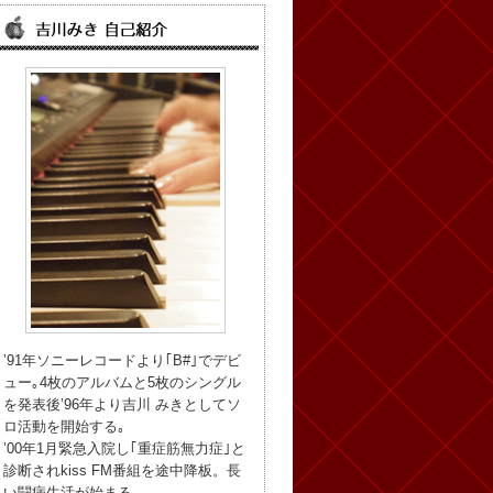
’91年ソニーレコードより｢B#｣でデビ
ュー｡4枚のアルバムと5枚のシングル
を発表後’96年より吉川 みきとしてソ
ロ活動を開始する｡
’00年1月緊急入院し｢重症筋無力症｣と
診断されkiss FM番組を途中降板。長
い闘病生活が始まる。