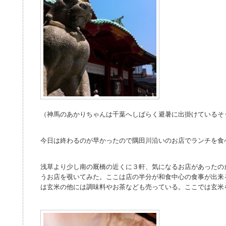
（神馬のあかりちゃんは千葉へしばらく避暑に出掛けているそ
今日は終わるのが早かったので隅田川沿いのお店でランチを食
浅草より少し南の厩橋の近くに３軒、気になるお店があったの
うお店を覗いてみた。ここは店の半分が和食中心の食事が出来
は玄米の他には調味料やお茶なども売っている。ここでは玄米