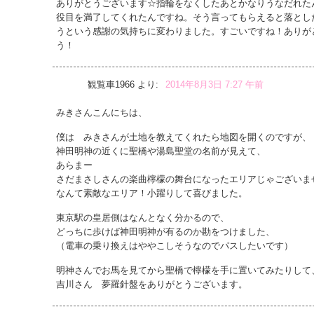
ありがとうございます☆指輪をなくしたあとかなりうなだれた
役目を満了してくれたんですね。そう言ってもらえると落とし
うという感謝の気持ちに変わりました。すごいですね！ありが
う！
観覧車1966
より:
2014年8月3日 7:27 午前
みきさんこんにちは、
僕は みきさんが土地を教えてくれたら地図を開くのですが、
神田明神の近くに聖橋や湯島聖堂の名前が見えて、
あらまー
さだまさしさんの楽曲檸檬の舞台になったエリアじゃございま
なんて素敵なエリア！小躍りして喜びました。
東京駅の皇居側はなんとなく分かるので、
どっちに歩けば神田明神が有るのか勘をつけました、
（電車の乗り換えはややこしそうなのでパスしたいです）
明神さんでお馬を見てから聖橋で檸檬を手に置いてみたりして
吉川さん 夢羅針盤をありがとうございます。