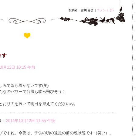
投稿者：吉川 みき｜
コメント (3)
ます
10月12日 10:15 午前
みで落ち着かないです(笑)
んなのパワーで台風も吹っ飛びそう！
とおり力を抜いて明日を迎えてくださいね。
:
2014年10月12日 11:55 午後
ブですね。今夜は、子供の頃の遠足の前の晩状態です（笑い）。