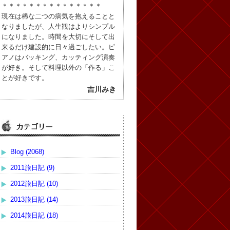
＊＊＊＊＊＊＊＊＊＊＊＊＊＊＊
現在は稀な二つの病気を抱えることと
なりましたが、人生観はよりシンプル
になりました。時間を大切にそして出
来るだけ建設的に日々過ごしたい。ピ
アノはバッキング、カッティング演奏
が好き。そして料理以外の「作る」こ
とが好きです。
吉川みき
Blog (2068)
2011旅日記 (9)
2012旅日記 (10)
2013旅日記 (14)
2014旅日記 (18)