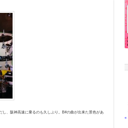
だし、阪神高速に乗るのも久しぶり。B#の曲が出来た景色があ
«