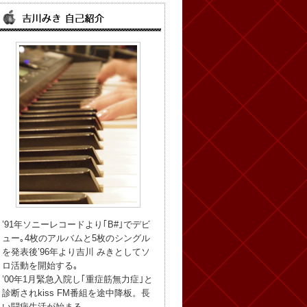
’91年ソニーレコードより｢B#｣でデビ
ュー｡4枚のアルバムと5枚のシングル
を発表後’96年より吉川 みきとしてソ
ロ活動を開始する｡
’00年1月緊急入院し｢重症筋無力症｣と
診断されkiss FM番組を途中降板。長
い闘病生活が始まる。