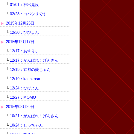
└
01/01：神出鬼没
└
02/28：コバシリです
2015年12月25日
└
12/30：びびよん
2015年12月17日
└
12/17：あすりぃ
└
12/17：がんばれ！げんさん
└
12/19：京都の愛ちゃん
└
12/19：kasakasa
└
12/24：びびよん
└
12/27：MOMO
2015年08月29日
└
10/21：がんばれ！げんさん
└
10/24：せっちゃん