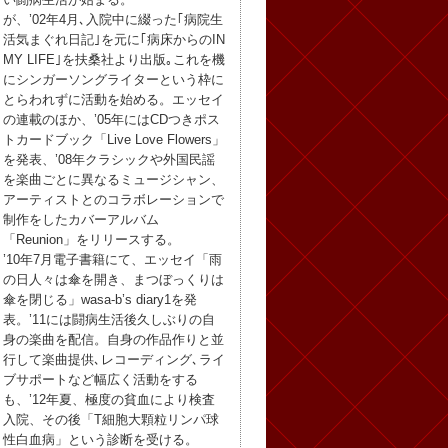
が、’02年4月､入院中に綴った｢病院生
活気まぐれ日記｣を元に｢病床からのIN
MY LIFE｣を扶桑社より出版｡これを機
にシンガーソングライターという枠に
とらわれずに活動を始める。エッセイ
の連載のほか、’05年にはCDつきポス
トカードブック「Live Love Flowers」
を発表、’08年クラシックや外国民謡
を楽曲ごとに異なるミュージシャン、
アーティストとのコラボレーションで
制作をしたカバーアルバム
「Reunion」をリリースする。
’10年7月電子書籍にて、エッセイ「雨
の日人々は傘を開き、まつぼっくりは
傘を閉じる」wasa-b’s diary1を発
表。’11には闘病生活後久しぶりの自
身の楽曲を配信。自身の作品作りと並
行して楽曲提供､レコーディング､ライ
ブサポートなど幅広く活動をする
も、’12年夏、極度の貧血により検査
入院、その後「T細胞大顆粒リンパ球
性白血病」という診断を受ける。