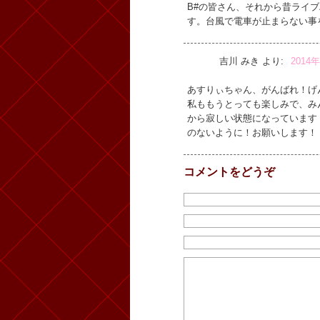
B#の皆さん、それから昔ライ
す。台風で電車が止まらない事
吉川 みき
より:
2014年
あすりぃちゃん、がんばれ！げ
私ももうとっても楽しみで、み
から寂しい状態になっています
のないように！お願いします！
コメントをどうぞ