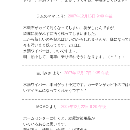
ラムのママ
より:
2007年12月16日 9:49 午後
不織布がカビて汚くなってしまい、剥がしたんですが、
綺麗に剥がれずに汚く残ってしまいました。
上から新しいのを貼ればいいのかもしれませんが、嫌になって
今も汚いまま残ってます。とほほ。
水滴ワイパーは、いいですよ～。
朝、熱中して、電車に乗り遅れそうになります。（＾＾；；
吉川みき
より:
2007年12月17日 1:35 午後
水滴ワイパー、本日ゲット予定です。カーテンがカビるのでは
いアイテムになってくれそうです＾＾
MOMO
より:
2007年12月22日 8:29 午後
ホームセンターに行くと、結露対策用品が
いろいろあると思います。
我が家も、練馬にいた頃、こげ茶色の