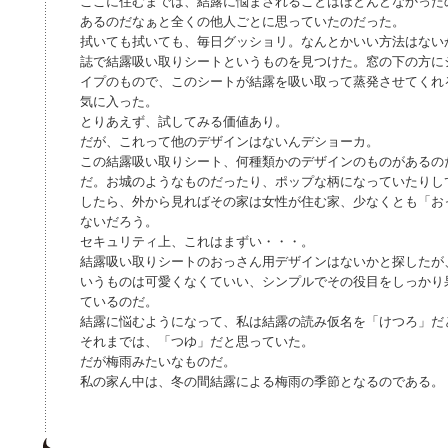
ここに住むまでは、結露に悩まされることはほとんどなかった
あるのだなぁと全くの他人ごとに思っていたのだった。
拭いても拭いても、毎日グッショリ。なんとかいい方法はない
誌で結露吸い取りシートというものを見つけた。窓の下の方に
イプのもので、このシートが結露を吸い取って蒸発させてくれ
気に入った。
とりあえず、試してみる価値あり。
だが、これって他のデザインはないんデショーカ。
この結露吸い取りシート、何種類かのデザインのものがあるの
だ。お城のようなものだったり、ポップな柄になっていたりし
したら、外から見ればその家は女性が住む家、少なくとも「お
ないだろう。
セキュリティ上、これはまずい・・・。
結露吸い取りシートのおっさん用デザインはないかと探したが
いうものは可愛くなくていい、シンプルでその役目をしっかり
ているのだ。
結露に悩むようになって、私は結露の読み仮名を「けつろ」だ
それまでは、「つゆ」だと思っていた。
だが梅雨みたいなものだ。
私の家ん中は、冬の間結露による梅雨の季節となるのである。