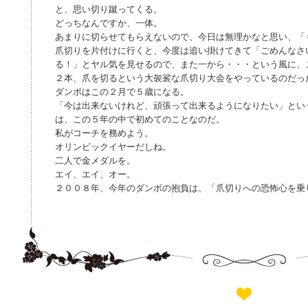
と、思い切り蹴ってくる。
どっちなんですか、一体。
あまりに切らせてもらえないので、今日は無理かなと思い、「
爪切りを片付けに行くと、今度は追い掛けてきて「ごめんなさ
る！」とヤル気を見せるので、また一から・・・という風に、
２本、爪を切るという大袈裟な爪切り大会をやっているのだっ
ダンボはこの２月で５歳になる。
「今は出来ないけれど、頑張って出来るようになりたい」とい
は、この５年の中で初めてのことなのだ。
私がコーチを務めよう。
オリンピックイヤーだしね。
二人で金メダルを。
エイ、エイ、オー。
２００８年、今年のダンボの抱負は、「爪切りへの恐怖心を乗