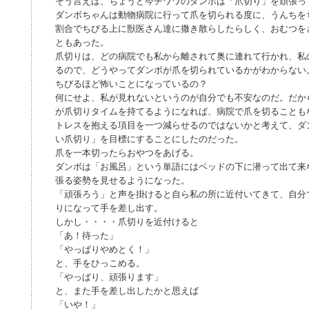
そう言えば、ちょうど今チワワのダンボは「爪切り」を頑張っ
ダンボちゃんは動物病院に行って爪を切られる度に、うんちを
割合でちびる上に獣医さん達に撒き散らしたらしく、おむつを
ともあった。
爪切りは、どの病院でも私から離されて奥に連れて行かれ、私
るので、どうやってダンボが爪を切られているかがわからない
ちびるほど怖いことになっているの？
何にせよ、私が見れないというのが自分でも不安なのだ。だか
が爪切りタイムを持てるようになれば、病院で爪を切ることも
トレスを抱える項目を一つ減らせるのではないかと考えて、ダ
い爪切り」を目標にすることにしたのだった。
爪を一本切ったらおやつをあげる。
ダンボは「お風呂」という単語にはベッドの下に潜って出て来
張る姿勢を見せるようになった。
「頑張ろう」と声を掛けると自ら私の所に近付いてきて、自分
りになって手を差し出す。
しかし・・・・爪切りを近付けると
「あ！待った」
「やっぱりやめとく！」
と、手をひっこめる。
「やっぱり、頑張ります」
と、また手を差し出したかと思えば
「いや！」