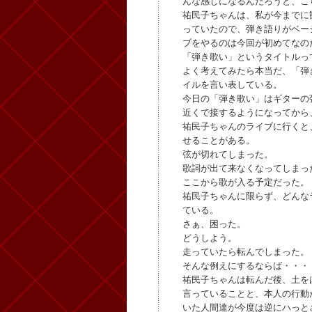
んな感じになるんだろうと、こ
祐民子ちゃんは、私が今までに
っていたので、弾き語りがベー
ブをやるのは今回が初めてなの
「弾き歌い」というタイトルっ
よく考えてみたら本当だ、「弾
イルを言い表している。
今日の「弾き歌い」はギターの
近くで接するようになってから
祐民子ちゃんのライブに行くと
せることがある。
弦が切れてしまった。
歌詞が出て来なくなってしまっ
ここから歌が入る予定だった。
祐民子ちゃんに限らず、どんな
ている。
さぁ、困った。
どうしよう。
走っていたら転んでしまった。
そんな例えにするならば・・・
祐民子ちゃんは転んだ後、土を
言っていることと、本人の行動
いた人間達が今度は逆にハっと