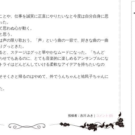
ことや、仕事を誠実に正直にやりたいなと今度は自分自身に思
った。
て思わぬ心が動く。
と思う。
は声の限り歌おう。「声」という曲の一節で、好きな曲の一曲
りグっときた。
ると、ステージはグっと華やかなムードになった。「ちんど
わせでもあるのに、とても音楽的に楽しめるアンサンブルにな
トライはどんどんしていける柔軟なアイデアを持ちたいなの
そそくさと帰るのはやめて、外でうんちゃんと祐民子ちゃんに
た。
投稿者：吉川 みき｜
コメント (0)