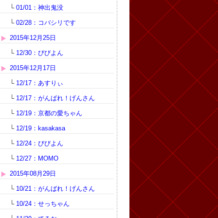
└
01/01：神出鬼没
└
02/28：コバシリです
2015年12月25日
└
12/30：びびよん
2015年12月17日
└
12/17：あすりぃ
└
12/17：がんばれ！げんさん
└
12/19：京都の愛ちゃん
└
12/19：kasakasa
└
12/24：びびよん
└
12/27：MOMO
2015年08月29日
└
10/21：がんばれ！げんさん
└
10/24：せっちゃん