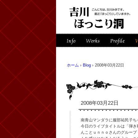
ホーム
›
Blog
›
2008年03月22日
2008年03月22日
南青山マンダラに服部祐民子ち
今日のライブタイトルは「弾き
んことｕｎｎｏさんのグループ