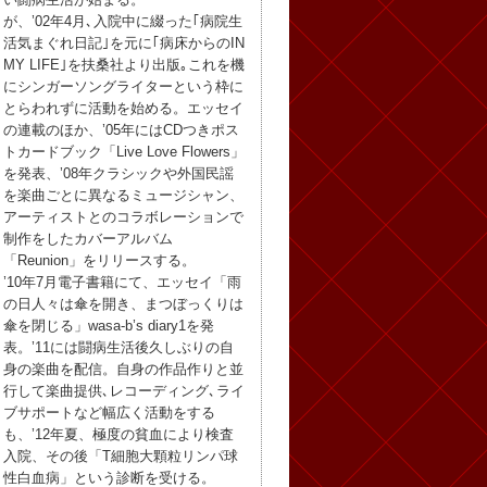
が、’02年4月､入院中に綴った｢病院生
活気まぐれ日記｣を元に｢病床からのIN
MY LIFE｣を扶桑社より出版｡これを機
にシンガーソングライターという枠に
とらわれずに活動を始める。エッセイ
の連載のほか、’05年にはCDつきポス
トカードブック「Live Love Flowers」
を発表、’08年クラシックや外国民謡
を楽曲ごとに異なるミュージシャン、
アーティストとのコラボレーションで
制作をしたカバーアルバム
「Reunion」をリリースする。
’10年7月電子書籍にて、エッセイ「雨
の日人々は傘を開き、まつぼっくりは
傘を閉じる」wasa-b’s diary1を発
表。’11には闘病生活後久しぶりの自
身の楽曲を配信。自身の作品作りと並
行して楽曲提供､レコーディング､ライ
ブサポートなど幅広く活動をする
も、’12年夏、極度の貧血により検査
入院、その後「T細胞大顆粒リンパ球
性白血病」という診断を受ける。