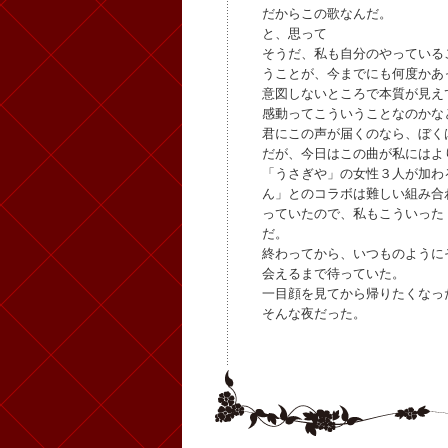
だからこの歌なんだ。
と、思って
そうだ、私も自分のやっている
うことが、今までにも何度かあ
意図しないところで本質が見え
感動ってこういうことなのかな
君にこの声が届くのなら、ぼく
だが、今日はこの曲が私にはよ
「うさぎや」の女性３人が加わ
ん」とのコラボは難しい組み合
っていたので、私もこういった
だ。
終わってから、いつものように
会えるまで待っていた。
一目顔を見てから帰りたくなっ
そんな夜だった。