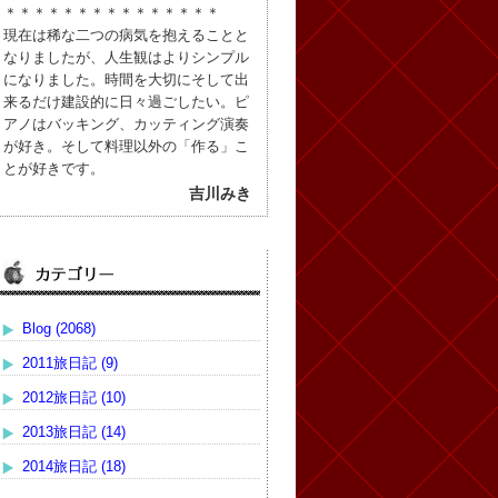
＊＊＊＊＊＊＊＊＊＊＊＊＊＊＊
現在は稀な二つの病気を抱えることと
なりましたが、人生観はよりシンプル
になりました。時間を大切にそして出
来るだけ建設的に日々過ごしたい。ピ
アノはバッキング、カッティング演奏
が好き。そして料理以外の「作る」こ
とが好きです。
吉川みき
Blog (2068)
2011旅日記 (9)
2012旅日記 (10)
2013旅日記 (14)
2014旅日記 (18)