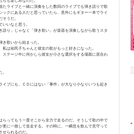
ちらも楽しみなのだ。
観たライブと一緒に演奏をした数回のライブでも弾き語りで歌
シックにある人だと思っていたら、意外にもギター一本でライ
だそうだ。
ていいなと思う。
き語り」じゃなく「弾き歌い」が楽器を演奏しながら歌うスタ
弾き歌いから始まった。
、私は祐民子ちゃんと彼女の歌がもっと好きになった。
、ステージ中に何かしら彼女が小さな選択をする場面に居合わ
た。
ライブにも、ＣＤにはない「事件」が大なり小なりいつも起き
はらってもう一度そこから全力で走るのだ。そうして歌の中で
«
が更に一致して並走する。その時に、一瞬息を飲んで見守って
させられるのだ。