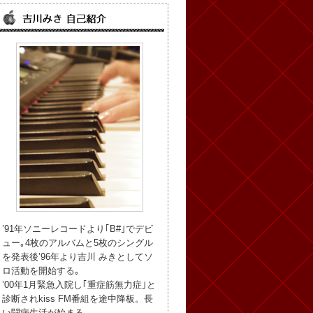
’91年ソニーレコードより｢B#｣でデビ
ュー｡4枚のアルバムと5枚のシングル
を発表後’96年より吉川 みきとしてソ
ロ活動を開始する｡
’00年1月緊急入院し｢重症筋無力症｣と
診断されkiss FM番組を途中降板。長
い闘病生活が始まる。