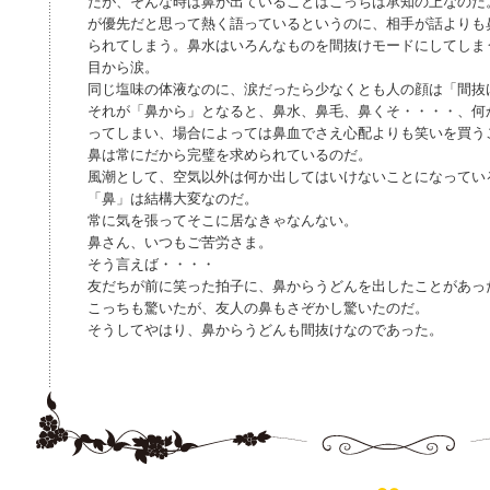
だが、そんな時は鼻が出ていることはこっちは承知の上なのだ
が優先だと思って熱く語っているというのに、相手が話よりも
られてしまう。鼻水はいろんなものを間抜けモードにしてしま
目から涙。
同じ塩味の体液なのに、涙だったら少なくとも人の顔は「間抜
それが「鼻から」となると、鼻水、鼻毛、鼻くそ・・・・、何
ってしまい、場合によっては鼻血でさえ心配よりも笑いを買う
鼻は常にだから完璧を求められているのだ。
風潮として、空気以外は何か出してはいけないことになってい
「鼻」は結構大変なのだ。
常に気を張ってそこに居なきゃなんない。
鼻さん、いつもご苦労さま。
そう言えば・・・・
友だちが前に笑った拍子に、鼻からうどんを出したことがあっ
こっちも驚いたが、友人の鼻もさぞかし驚いたのだ。
そうしてやはり、鼻からうどんも間抜けなのであった。