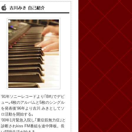
’91年ソニーレコードより｢B#｣でデビ
ュー｡4枚のアルバムと5枚のシングル
を発表後’96年より吉川 みきとしてソ
ロ活動を開始する｡
’00年1月緊急入院し｢重症筋無力症｣と
診断されkiss FM番組を途中降板。長
い闘病生活が始まる。