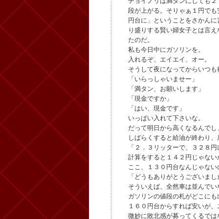
チョイノリは満タンにしても２
段が上がる。そりゃぁ１円でも
円台に」ということをさかんに
り盛りする賢い婦女子とは言え
たのだ。
私も今日中にガソリンを。
入れるぞ、エイエイ、オー。
そうして夜になってからいつも
「いらっしゃいませー」
「満タン、お願いします」
「現金ですか」
「はい、現金です」
いっぱい入れて下さいな。
だって明日から高くなるんでし
しばらくすると給油が終わり、
「２．３リッターで、３２８円
計算をすると１４２円じゃない
ここ、１３０円台なんじゃない
「どうもありがとうございまし
そういえば、全然車は並んでい
ガソリンの値段の札がどこにも
１６０円台からすれば安いが、
微妙に敗北感が募ってくるでは