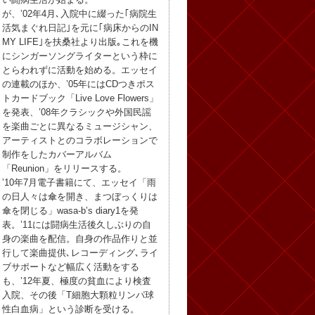
が、’02年4月､入院中に綴った｢病院生
活気まぐれ日記｣を元に｢病床からのIN
MY LIFE｣を扶桑社より出版｡これを機
にシンガーソングライターという枠に
とらわれずに活動を始める。エッセイ
の連載のほか、’05年にはCDつきポス
トカードブック「Live Love Flowers」
を発表、’08年クラシックや外国民謡
を楽曲ごとに異なるミュージシャン、
アーティストとのコラボレーションで
制作をしたカバーアルバム
「Reunion」をリリースする。
’10年7月電子書籍にて、エッセイ「雨
の日人々は傘を開き、まつぼっくりは
傘を閉じる」wasa-b’s diary1を発
表。’11には闘病生活後久しぶりの自
身の楽曲を配信。自身の作品作りと並
行して楽曲提供､レコーディング､ライ
ブサポートなど幅広く活動をする
も、’12年夏、極度の貧血により検査
入院、その後「T細胞大顆粒リンパ球
性白血病」という診断を受ける。