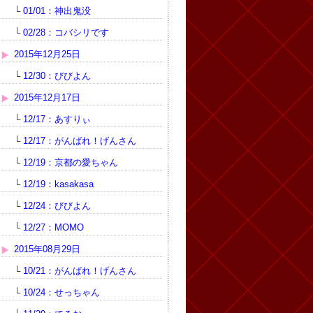
└
01/01：神出鬼没
└
02/28：コバシリです
2015年12月25日
└
12/30：びびよん
2015年12月17日
└
12/17：あすりぃ
└
12/17：がんばれ！げんさん
└
12/19：京都の愛ちゃん
└
12/19：kasakasa
└
12/24：びびよん
└
12/27：MOMO
2015年08月29日
└
10/21：がんばれ！げんさん
└
10/24：せっちゃん