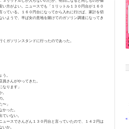
．３リットルしか入らないのだが、明日になると同じものが値
安い方がよい。ニュースでも「１リットル１３０円台が１６０
言っている。１６０円台になってから入れに行けば、家計を切
ないようで、半ば女の意地を賭けてのガソリン調達になってき
行くガソリンスタンドに行ったのであった。
ょう。
店員さんがやってきた。
になります」
か。
の。
た〜」
なかった。
出ていない。
«
ニュースでさんざん１３０円台と言っていたので、１４２円は
ないか。