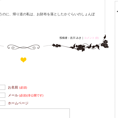
うのに、帰り道の私は、お財布を落としたかぐらいのしょんぼ
。
投稿者：吉川 みき｜
コメント (0)
お名前
(必須)
メール
(必須)
(非公開です)
ホームページ