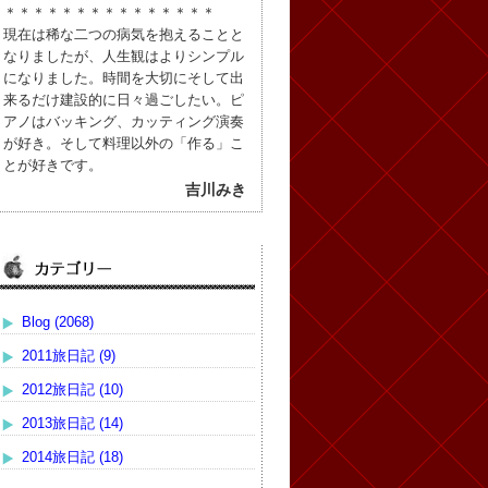
＊＊＊＊＊＊＊＊＊＊＊＊＊＊＊
現在は稀な二つの病気を抱えることと
なりましたが、人生観はよりシンプル
になりました。時間を大切にそして出
来るだけ建設的に日々過ごしたい。ピ
アノはバッキング、カッティング演奏
が好き。そして料理以外の「作る」こ
とが好きです。
吉川みき
Blog (2068)
2011旅日記 (9)
2012旅日記 (10)
2013旅日記 (14)
2014旅日記 (18)