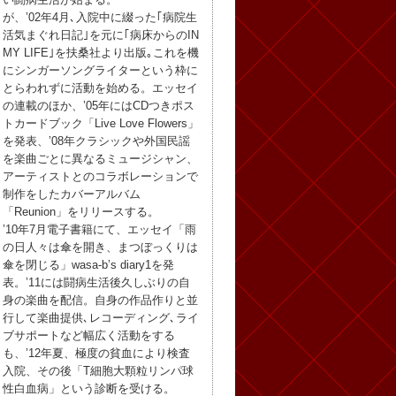
が、’02年4月､入院中に綴った｢病院生
活気まぐれ日記｣を元に｢病床からのIN
MY LIFE｣を扶桑社より出版｡これを機
にシンガーソングライターという枠に
とらわれずに活動を始める。エッセイ
の連載のほか、’05年にはCDつきポス
トカードブック「Live Love Flowers」
を発表、’08年クラシックや外国民謡
を楽曲ごとに異なるミュージシャン、
アーティストとのコラボレーションで
制作をしたカバーアルバム
「Reunion」をリリースする。
’10年7月電子書籍にて、エッセイ「雨
の日人々は傘を開き、まつぼっくりは
傘を閉じる」wasa-b’s diary1を発
表。’11には闘病生活後久しぶりの自
身の楽曲を配信。自身の作品作りと並
行して楽曲提供､レコーディング､ライ
ブサポートなど幅広く活動をする
も、’12年夏、極度の貧血により検査
入院、その後「T細胞大顆粒リンパ球
性白血病」という診断を受ける。