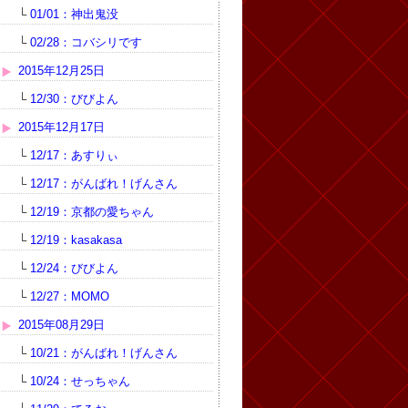
└
01/01：神出鬼没
└
02/28：コバシリです
2015年12月25日
└
12/30：びびよん
2015年12月17日
└
12/17：あすりぃ
└
12/17：がんばれ！げんさん
└
12/19：京都の愛ちゃん
└
12/19：kasakasa
└
12/24：びびよん
└
12/27：MOMO
2015年08月29日
└
10/21：がんばれ！げんさん
└
10/24：せっちゃん