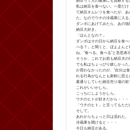
納豆って犬の健康にも貢献する
私は納豆を食べない。一度だけ
て納豆オムレツを食べたが、あ
た。なのでウチの冷蔵庫に入る
ダンボにあげてみたら、あの強
納豆大好き。
「ほんとなの？」
ダンボはその日から納豆を食べ
べる？」と聞くと、ぼよよんと
ね、”食べる。食べる”と意思表
そうか、これでお前も納豆犬の
でも私はちょっぴり嬉しかった
か買わなかったのが、”自分は
れる行為がなんとも新鮮に思え
素通りしていた納豆売り場の前
これがいいかしら。
こっちにしようかしら。
ウチのヒトが好きだから・・・
「ウチのヒト」と言ってもただ
そして。
あれからちょっと日は流れた。
冷蔵庫を開けると・・・
今日も納豆がある。