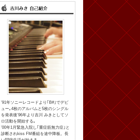
’91年ソニーレコードより｢B#｣でデビ
ュー｡4枚のアルバムと5枚のシングル
を発表後’96年より吉川 みきとしてソ
ロ活動を開始する｡
’00年1月緊急入院し｢重症筋無力症｣と
診断されkiss FM番組を途中降板。長
い闘病生活が始まる。