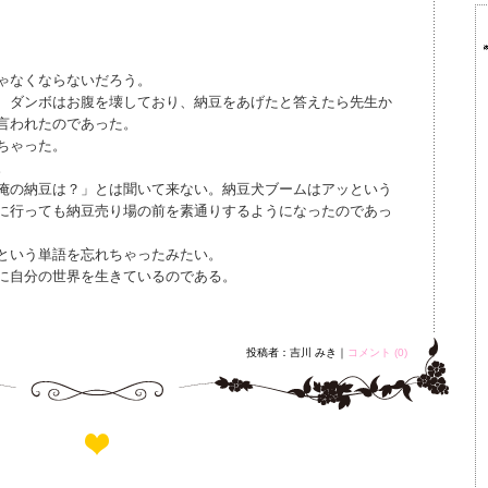
ゃなくならないだろう。
、ダンボはお腹を壊しており、納豆をあげたと答えたら先生か
言われたのであった。
ちゃった。
。
俺の納豆は？」とは聞いて来ない。納豆犬ブームはアッという
に行っても納豆売り場の前を素通りするようになったのであっ
という単語を忘れちゃったみたい。
に自分の世界を生きているのである。
投稿者：吉川 みき｜
コメント (0)