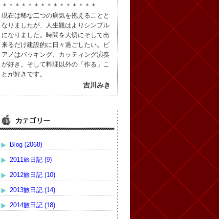
＊＊＊＊＊＊＊＊＊＊＊＊＊＊＊
現在は稀な二つの病気を抱えることと
なりましたが、人生観はよりシンプル
になりました。時間を大切にそして出
来るだけ建設的に日々過ごしたい。ピ
アノはバッキング、カッティング演奏
が好き。そして料理以外の「作る」こ
とが好きです。
吉川みき
Blog (2068)
2011旅日記 (9)
2012旅日記 (10)
2013旅日記 (14)
2014旅日記 (18)