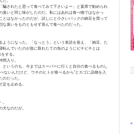
んだ。
「騙されたと思って食べてみて下さいよー」と宴席で勧められ
の臭いと同じ味がしたのだ。私にはあれは食べ物ではなかっ
ことはなかったのだが、試しにと小さいパックの納豆を買って
烈な臭いをものともせず喜んで食べたのだった。
るようになった。「なっとう」という単語を覚え、「納豆、た
寝転んでいたのが急に取れたての魚のようにピチピチとは
示をする。
仲間入り。
。というのも、今まではスーパーに行くと自分の食べるものし
食べないんだけど、ウチのヒトが食べるから”とカゴに品物を入
たのだった。
で足を止める。
・。
の犬なのだが。
«