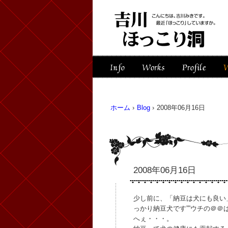
ホーム
›
Blog
›
2008年06月16日
2008年06月16日
少し前に、「納豆は犬にも良い
っかり納豆犬です””ウチの＠＠
へぇ・・・。