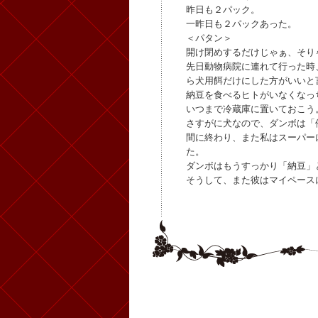
昨日も２パック。
一昨日も２パックあった。
＜パタン＞
開け閉めするだけじゃぁ、そり
先日動物病院に連れて行った時
ら犬用餌だけにした方がいいと
納豆を食べるヒトがいなくなっ
いつまで冷蔵庫に置いておこう
さすがに犬なので、ダンボは「
間に終わり、また私はスーパー
た。
ダンボはもうすっかり「納豆」
そうして、また彼はマイペース