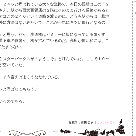
、２４６と呼ばれている大きな道路で、本日の難所はこの「２
さえ、駅から西武百貨店の２階にそのまま行ける通路があると
ではこの２４６という道路を渡るのに、どうも駅からは一旦地
外に方法はないみたいで、これが一気にキツい修行となるの
」と思う。だが、歩道橋はビミョーに坂になっている気がす
通る車の影響か、橋が揺れているのだ。高所が怖い私には、こ
てたまらない。
らスターバックスが「ようこそ」と呼んでいた。ここで１０〜
が空いていた。
、そう言えばよくうなだれている。
ンと呼ばせてもらう。
いるのである。
投稿者：吉川 みき｜
コメント (2)