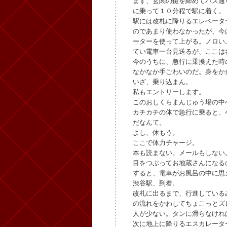
まず、玄関の鍵を締めてバス通
に乗って１０分程で駅に着く。
駅には改札に降りるエレベータ
のであまり使わなかったが、今
ーターを使って上がる。ノロい
てい電車一台見送るが、ここは
今のうちに、急行に乗換えた時
なかなか手ごわいのだ。身をか
いざ、乗り込まん。
私もエントリーします。
このおしくらまんじゅう場の中
カチカチの体で急行に乗ると、
だなんて。
よし、休もう。
ここで体力チャージ。
本も読まない。メールもしない
目をつぶってお地蔵さんになる
すると、電車がお風呂の中に思
渋谷駅、到着。
改札に出るまで、行進している
の流れをかわしてちょこっとズ
人が少ない。タンに滑らなけれ
次に地上に降りるエスカレータ