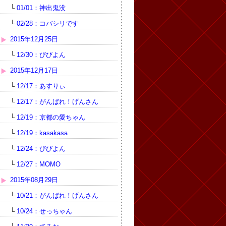
└
01/01：神出鬼没
└
02/28：コバシリです
2015年12月25日
└
12/30：びびよん
2015年12月17日
└
12/17：あすりぃ
└
12/17：がんばれ！げんさん
└
12/19：京都の愛ちゃん
└
12/19：kasakasa
└
12/24：びびよん
└
12/27：MOMO
2015年08月29日
└
10/21：がんばれ！げんさん
└
10/24：せっちゃん