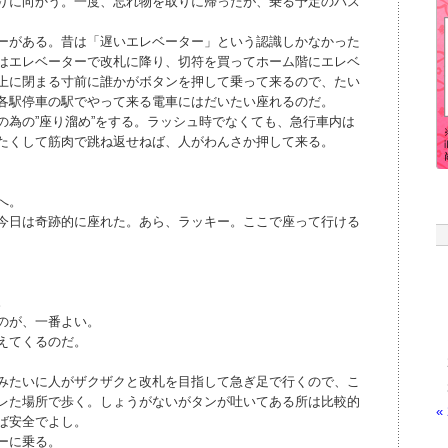
りに向かう。一度、忘れ物を取りに帰ったが、乗る予定のバス
ーがある。昔は「遅いエレベーター」という認識しかなかった
はエレベーターで改札に降り、切符を買ってホーム階にエレベ
上に閉まる寸前に誰かがボタンを押して乗って来るので、たい
各駅停車の駅でやって来る電車にはだいたい座れるのだ。
の為の”座り溜め”をする。ラッシュ時でなくても、急行車内は
たくして筋肉で跳ね返せねば、人がわんさか押して来る。
へ。
今日は奇跡的に座れた。あら、ラッキー。ここで座って行ける
。
のが、一番よい。
えてくるのだ。
みたいに人がザクザクと改札を目指して急ぎ足で行くので、こ
レた場所で歩く。しょうがないがタンが吐いてある所は比較的
«
ば安全でよし。
ーに乗る。