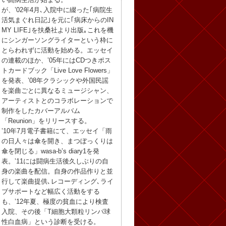
が、’02年4月､入院中に綴った｢病院生
活気まぐれ日記｣を元に｢病床からのIN
MY LIFE｣を扶桑社より出版｡これを機
にシンガーソングライターという枠に
とらわれずに活動を始める。エッセイ
の連載のほか、’05年にはCDつきポス
トカードブック「Live Love Flowers」
を発表、’08年クラシックや外国民謡
を楽曲ごとに異なるミュージシャン、
アーティストとのコラボレーションで
制作をしたカバーアルバム
「Reunion」をリリースする。
’10年7月電子書籍にて、エッセイ「雨
の日人々は傘を開き、まつぼっくりは
傘を閉じる」wasa-b’s diary1を発
表。’11には闘病生活後久しぶりの自
身の楽曲を配信。自身の作品作りと並
行して楽曲提供､レコーディング､ライ
ブサポートなど幅広く活動をする
も、’12年夏、極度の貧血により検査
入院、その後「T細胞大顆粒リンパ球
性白血病」という診断を受ける。