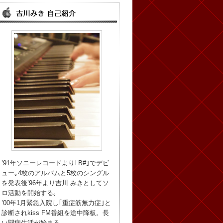
’91年ソニーレコードより｢B#｣でデビ
ュー｡4枚のアルバムと5枚のシングル
を発表後’96年より吉川 みきとしてソ
ロ活動を開始する｡
’00年1月緊急入院し｢重症筋無力症｣と
診断されkiss FM番組を途中降板。長
い闘病生活が始まる。