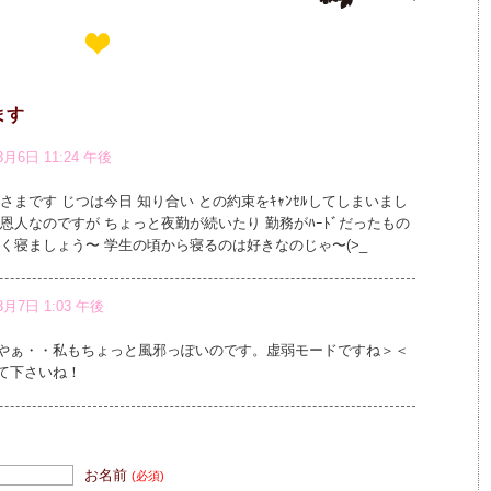
ます
3月6日 11:24 午後
まです じつは今日 知り合い との約束をｷｬﾝｾﾙしてしまいまし
恩人なのですが ちょっと夜勤が続いたり 勤務がﾊｰﾄﾞだったもの
く寝ましょう〜 学生の頃から寝るのは好きなのじゃ〜(>_
3月7日 1:03 午後
やぁ・・私もちょっと風邪っぽいのです。虚弱モードですね＞＜
て下さいね！
お名前
(必須)