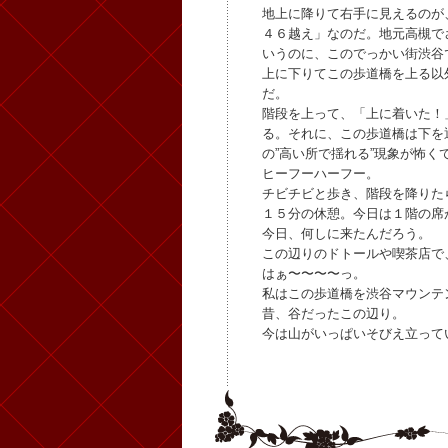
地上に降りて右手に見えるのが
４６越え」なのだ。地元高槻で
いうのに、このでっかい街渋谷
上に下りてこの歩道橋を上る以
だ。
階段を上って、「上に着いた！
る。それに、この歩道橋は下を
の”高い所で揺れる”現象が怖く
ヒーフーハーフー。
チビチビと歩き、階段を降りた
１５分の休憩。今日は１階の席
今日、何しに来たんだろう。
この辺りのドトールや喫茶店で
はぁ〜〜〜〜っ。
私はこの歩道橋を渋谷マウンテ
昔、谷だったこの辺り。
今は山がいっぱいそびえ立って