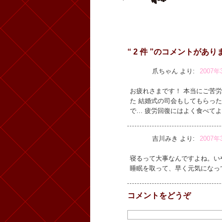
“ 2 件 ”のコメントがあり
爪ちゃん
より:
2007年
お疲れさまです！ 本当にご苦労さ
た 結婚式の司会もしてもらった
で… 疲労回復にはよく食べてよ
吉川みき
より:
2007年
寝るって大事なんですよね。い
睡眠を取って、早く元気になっ
コメントをどうぞ