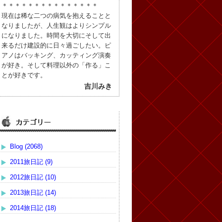
＊＊＊＊＊＊＊＊＊＊＊＊＊＊＊
現在は稀な二つの病気を抱えることと
なりましたが、人生観はよりシンプル
になりました。時間を大切にそして出
来るだけ建設的に日々過ごしたい。ピ
アノはバッキング、カッティング演奏
が好き。そして料理以外の「作る」こ
とが好きです。
吉川みき
Blog (2068)
2011旅日記 (9)
2012旅日記 (10)
2013旅日記 (14)
2014旅日記 (18)