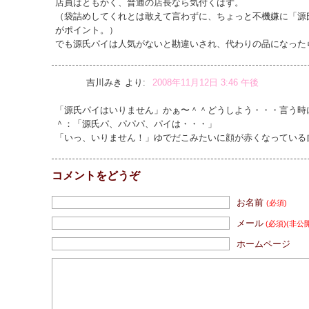
店員はともかく、普通の店長なら気付くはず。
（袋詰めしてくれとは敢えて言わずに、ちょっと不機嫌に「源
がポイント。）
でも源氏パイは人気がないと勘違いされ、代わりの品になった
吉川みき
より:
2008年11月12日 3:46 午後
「源氏パイはいりません」かぁ〜＾＾どうしよう・・・言う時
＾：「源氏パ、パパパ、パイは・・・」
「いっ、いりません！」ゆでだこみたいに顔が赤くなっている
コメントをどうぞ
お名前
(必須)
メール
(必須)
(非公
ホームページ