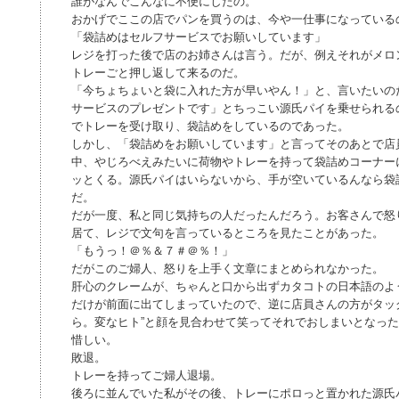
誰がなんでこんなに不便にしたの。
おかげでここの店でパンを買うのは、今や一仕事になっている
「袋詰めはセルフサービスでお願いしています」
レジを打った後で店のお姉さんは言う。だが、例えそれがメロ
トレーごと押し返して来るのだ。
「今ちょちょいと袋に入れた方が早いやん！」と、言いたいの
サービスのプレゼントです」とちっこい源氏パイを乗せられる
でトレーを受け取り、袋詰めをしているのであった。
しかし、「袋詰めをお願いしています」と言ってそのあとで店
中、やじろべえみたいに荷物やトレーを持って袋詰めコーナー
ッとくる。源氏パイはいらないから、手が空いているんなら袋
だ。
だが一度、私と同じ気持ちの人だったんだろう。お客さんで怒
居て、レジで文句を言っているところを見たことがあった。
「もうっ！＠％＆７＃＠％！」
だがこのご婦人、怒りを上手く文章にまとめられなかった。
肝心のクレームが、ちゃんと口から出ずカタコトの日本語のよ
だけが前面に出てしまっていたので、逆に店員さんの方がタッ
ら。変なヒト”と顔を見合わせて笑ってそれでおしまいとなっ
惜しい。
敗退。
トレーを持ってご婦人退場。
後ろに並んでいた私がその後、トレーにポロっと置かれた源氏