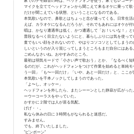
家でのデモ録音の時は、ヘッドフォンを使う。家でもレコーデ
マイクを立ててヘッドフォンから聞こえて来るオケに乗って歌
だけが聞こえている状態、ということになるのである。
本気歌いなので、鼻歌とはちょっと念が違ってくる。日常生活
えば、カラオケになるんだろうが、それでもあれにはオケが付
唱は、かなり遭遇率は低く、かつ遭遇して「お！いいな！」と
普段なるべく目立たないようにと、暮らしぶりには気を使って
査でもいい顔をされないので、やはりコソコソとしてしまうの
しいというのが入り混じってしまうところもまだ自分にはある
ごめんなさいね。おやすみのところ。
最初は弱気モードで「小さい声で歌おう」とか、「なるべく短
るのだが、これがヘッドフォンをつけて作業を始めると単純モ
う一回」「も〜一回だけ」「いや、あと一回だけ」と、ここが
本気歌いを千本ノックしてしまうのであった。
「よ〜し。オッケー」
ヘッドフォンを外したら、またシーーンとした静寂が広がった
ーウーコーラスをやっていた。
かすかに２階では人が居る気配。
げげ・・。
私なら休みの日に３時間もがなられると迷惑だ。
すみません。
でも、終了いたしました。
”ピンポーン”