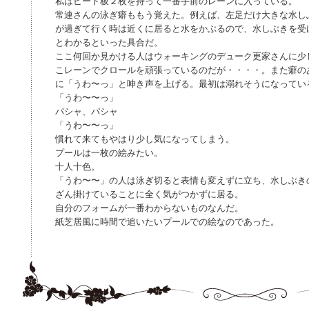
私はビート板２枚を持って一番手前のレーンに入っている。
常連さんの泳ぎ癖ももう覚えた。例えば、左足だけ大きな水し
が過ぎて行く時は近くに居ると水をかぶるので、水しぶきを受
とわかるといった具合だ。
ここ何回か見かける人はウォーキングのデューク更家さんに少
こレーンでクロールを頑張っているのだが・・・・。また癖の
に「うわ〜っ」と呻き声を上げる。最初は溺れそうになってい
「うわ〜〜っ」
パシャ、パシャ
「うわ〜〜っ」
慣れて来てもやはり少し気になってしまう。
プールは一枚の絵みたい。
十人十色。
「うわ〜〜」の人は泳ぎ切ると表情も変えずに立ち、水しぶき
ざん掛けていることに全く気がつかずに居る。
自分のフォームが一番わからないものなんだ。
紙芝居風に時間で追いたいプールでの絵なのであった。