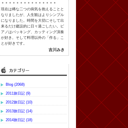
＊＊＊＊＊＊＊＊＊＊＊＊＊＊＊
現在は稀な二つの病気を抱えることと
なりましたが、人生観はよりシンプル
になりました。時間を大切にそして出
来るだけ建設的に日々過ごしたい。ピ
アノはバッキング、カッティング演奏
が好き。そして料理以外の「作る」こ
とが好きです。
吉川みき
Blog (2068)
2011旅日記 (9)
2012旅日記 (10)
2013旅日記 (14)
2014旅日記 (18)