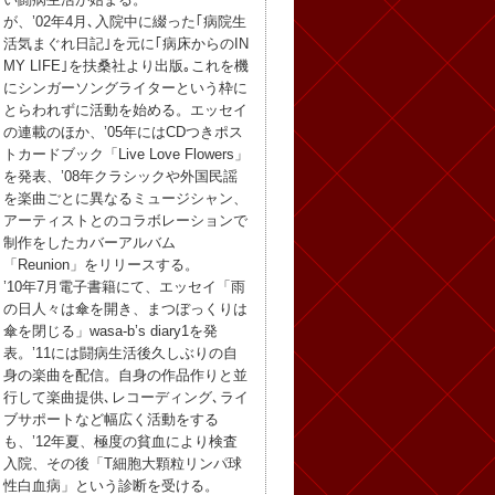
が、’02年4月､入院中に綴った｢病院生
活気まぐれ日記｣を元に｢病床からのIN
MY LIFE｣を扶桑社より出版｡これを機
にシンガーソングライターという枠に
とらわれずに活動を始める。エッセイ
の連載のほか、’05年にはCDつきポス
トカードブック「Live Love Flowers」
を発表、’08年クラシックや外国民謡
を楽曲ごとに異なるミュージシャン、
アーティストとのコラボレーションで
制作をしたカバーアルバム
「Reunion」をリリースする。
’10年7月電子書籍にて、エッセイ「雨
の日人々は傘を開き、まつぼっくりは
傘を閉じる」wasa-b’s diary1を発
表。’11には闘病生活後久しぶりの自
身の楽曲を配信。自身の作品作りと並
行して楽曲提供､レコーディング､ライ
ブサポートなど幅広く活動をする
も、’12年夏、極度の貧血により検査
入院、その後「T細胞大顆粒リンパ球
性白血病」という診断を受ける。