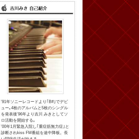
’91年ソニーレコードより｢B#｣でデビ
ュー｡4枚のアルバムと5枚のシングル
を発表後’96年より吉川 みきとしてソ
ロ活動を開始する｡
’00年1月緊急入院し｢重症筋無力症｣と
診断されkiss FM番組を途中降板。長
い闘病生活が始まる。