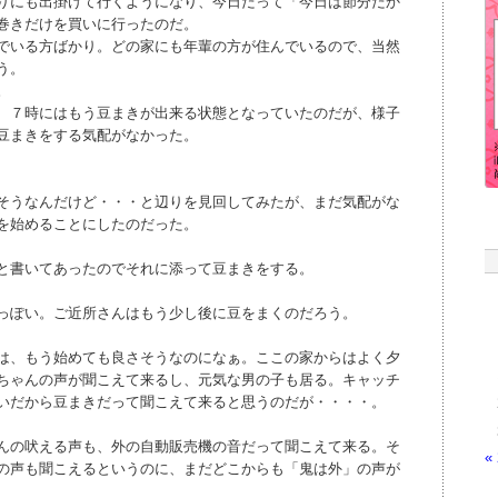
りにも出掛けて行くようになり、今日だって「今日は節分だか
巻きだけを買いに行ったのだ。
でいる方ばかり。どの家にも年輩の方が住んでいるので、当然
う。
。
、７時にはもう豆まきが出来る状態となっていたのだが、様子
豆まきをする気配がなかった。
そうなんだけど・・・と辺りを見回してみたが、まだ気配がな
を始めることにしたのだった。
と書いてあったのでそれに添って豆まきをする。
っぽい。ご近所さんはもう少し後に豆をまくのだろう。
は、もう始めても良さそうなのになぁ。ここの家からはよく夕
ちゃんの声が聞こえて来るし、元気な男の子も居る。キャッチ
いだから豆まきだって聞こえて来ると思うのだが・・・・。
んの吠える声も、外の自動販売機の音だって聞こえて来る。そ
«
の声も聞こえるというのに、まだどこからも「鬼は外」の声が