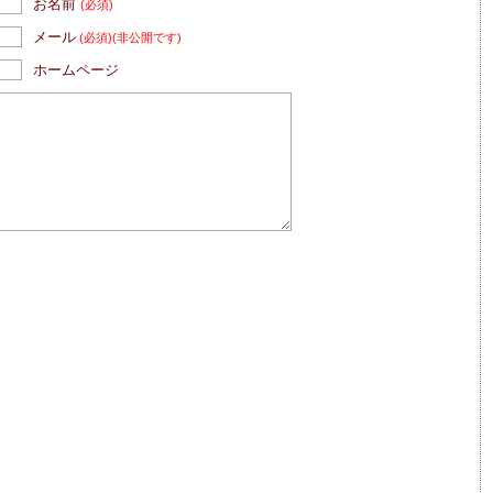
お名前
(必須)
メール
(必須)
(非公開です)
ホームページ