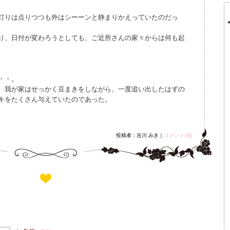
灯りは点りつつも外はシーーンと静まりかえっていたのだっ
り、日付が変わろうとしても、ご近所さんの家々からは何も起
・・。
。我が家はせっかく豆まきをしながら、一度追い出したはずの
キをたくさん与えていたのであった。
投稿者：吉川 みき｜
コメント (0)