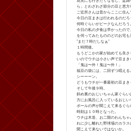
花見にも行きたくなるし、盆踊
ら」とわざわざ節分の豆と恵方
ご近所さんは昔からここに住ん
今日の豆まきは行われるのだろ
何時ぐらいがピークなんだろう
今日の私の夕食は早かったので
を伺ってみたもののどのお宅も
”まだ７時だしなぁ”
１時間後。
もうどこかの家が始めても良さ
いのでウチは小さい声で豆まき
「鬼は〜外！鬼は〜外！」
福豆の袋には、二回ずつ唱える
シーーーン。
どうもウチが一番最初の豆まき
そして午後９時。
斜め裏のおじいちゃん家ぐらい
方にお風呂に入っているおじい
ボールの声が聞こえて来るぐら
時刻は１０時となった。
ウチは木造、お二階のわんちゃ
れに少し離れた野球場のカラス
聞こえて来ないではないか。