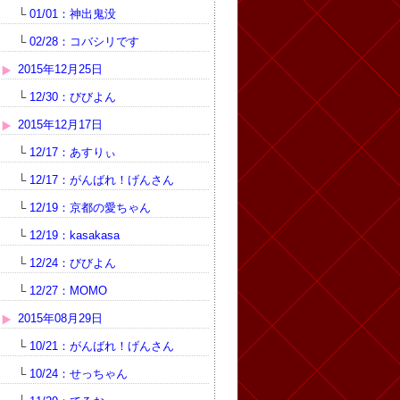
└
01/01：神出鬼没
└
02/28：コバシリです
2015年12月25日
└
12/30：びびよん
2015年12月17日
└
12/17：あすりぃ
└
12/17：がんばれ！げんさん
└
12/19：京都の愛ちゃん
└
12/19：kasakasa
└
12/24：びびよん
└
12/27：MOMO
2015年08月29日
└
10/21：がんばれ！げんさん
└
10/24：せっちゃん