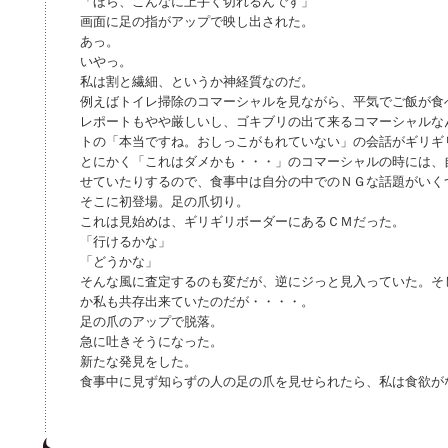
「ほら、こんなに上手く切れるんです」
画面に足の指がアップで映し出された。
あっ。
いやっ。
私は割と繊細、というか神経質なのだ。
例えばトイレ掃除のコマーシャルを見ながら、平気でご飯が食
レポートもやや厳しいし、ゴキブリの出て来るコマーシャルな
トの「本当ですね。おしっこがもれていない」の会話がギリギ
とにかく「これはダメかも・・・」のコマーシャルの時には、
せていたりするので、食事中は自分の中でのＮＧな話題がいく
そこに初登場。足の爪切り。
これは見始めは、ギリギリボーダーにあるＣＭだった。
「行けるかな」
「どうかな」
そんな風に査定するのも変だが、逆にジっと見入っていた。そ
か私も共存出来ていたのだが・・・・。
足の爪のアップで脱落。
急に吐きそうになった。
新たな発見をした。
食事中に見ず知らずの人の足の爪を見せられたら、私は食欲が