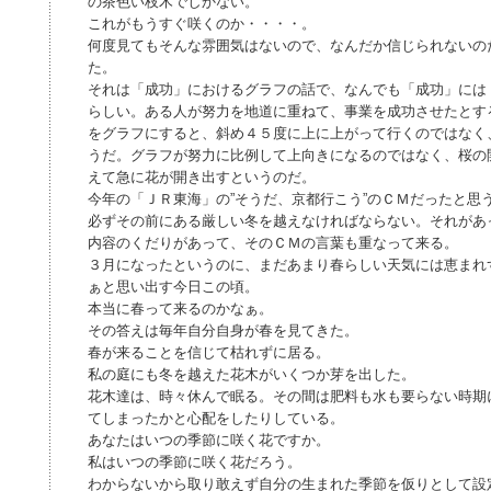
の茶色い枝木でしかない。
これがもうすぐ咲くのか・・・・。
何度見てもそんな雰囲気はないので、なんだか信じられないの
た。
それは「成功」におけるグラフの話で、なんでも「成功」には
らしい。ある人が努力を地道に重ねて、事業を成功させたとす
をグラフにすると、斜め４５度に上に上がって行くのではなく
うだ。グラフが努力に比例して上向きになるのではなく、桜の
えて急に花が開き出すというのだ。
今年の「ＪＲ東海」の”そうだ、京都行こう”のＣＭだったと思
必ずその前にある厳しい冬を越えなければならない。それがあ
内容のくだりがあって、そのＣＭの言葉も重なって来る。
３月になったというのに、まだあまり春らしい天気には恵まれ
ぁと思い出す今日この頃。
本当に春って来るのかなぁ。
その答えは毎年自分自身が春を見てきた。
春が来ることを信じて枯れずに居る。
私の庭にも冬を越えた花木がいくつか芽を出した。
花木達は、時々休んで眠る。その間は肥料も水も要らない時期
てしまったかと心配をしたりしている。
あなたはいつの季節に咲く花ですか。
私はいつの季節に咲く花だろう。
わからないから取り敢えず自分の生まれた季節を仮りとして設