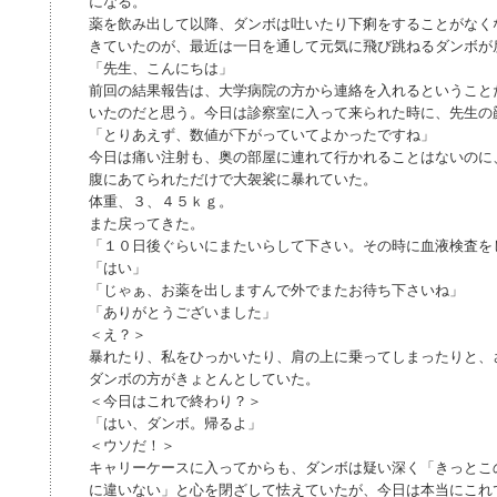
になる。
薬を飲み出して以降、ダンボは吐いたり下痢をすることがなく
きていたのが、最近は一日を通して元気に飛び跳ねるダンボが
「先生、こんにちは」
前回の結果報告は、大学病院の方から連絡を入れるということ
いたのだと思う。今日は診察室に入って来られた時に、先生の
「とりあえず、数値が下がっていてよかったですね」
今日は痛い注射も、奥の部屋に連れて行かれることはないのに
腹にあてられただけで大袈裟に暴れていた。
体重、３、４５ｋｇ。
また戻ってきた。
「１０日後ぐらいにまたいらして下さい。その時に血液検査を
「はい」
「じゃぁ、お薬を出しますんで外でまたお待ち下さいね」
「ありがとうございました」
＜え？＞
暴れたり、私をひっかいたり、肩の上に乗ってしまったりと、
ダンボの方がきょとんとしていた。
＜今日はこれで終わり？＞
「はい、ダンボ。帰るよ」
＜ウソだ！＞
キャリーケースに入ってからも、ダンボは疑い深く「きっとこ
に違いない」と心を閉ざして怯えていたが、今日は本当にこれ