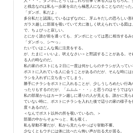
人・・・。ダンボにとってはこれら仕事で来る人はもちろん、
と残念なのは私も一歩家を出たら極悪人になることなのだった
「ダンボ、私だよ」
多分私だと認識しているはずなのに、牙ムキだしの恐ろしい形
ガラス越しに部屋を覗いていて犬に激しく吠えられている図は
で、ちょびっと寂しい。
とにかく誰が前を通っても、ダンボにとっては悪に相当するみ
「ダンボっ、シ〜っ」
たいていはこんな風に注意をする。
が、たまに＜いいよ。吠えなさい＞と黙認することがある。そ
る人の時なのだ。
私の家のポストにも２日に一度は何かしらのチラシが入ってい
ポストに入れている人に会うことがあるのだが、そんな時には
ラシを入れずに立ち去ってしまう。
勝手にチラシをポストに入れることが、少しうしろめたい行為
ったりもするのだが、「ムムム・・・」と思うのはそうではな
私の部屋からはカーテン越しに通りの人が見える。誰かに見ら
ていない時に、ポストにチラシを入れた後で辺りの家の様子を
度々あるのだ。
＜なんでポスト以外の所を覗いているの。＞
部屋の中からそぉ〜っと、私も覗く。
私も挙動不審だが、私から見たらやっぱり挙動不審。
少なくともウチには体に比べたら怖い声が出る犬が居る。