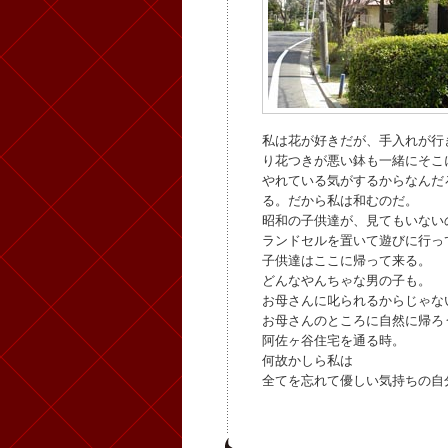
私は花が好きだが、手入れが行
り花つきが悪い鉢も一緒にそこ
やれている気がするからなんだ
る。だから私は和むのだ。
昭和の子供達が、見てもいない
ランドセルを置いて遊びに行っ
子供達はここに帰って来る。
どんなやんちゃな男の子も。
お母さんに叱られるからじゃな
お母さんのところに自然に帰ろ
阿佐ヶ谷住宅を通る時。
何故かしら私は
全てを忘れて優しい気持ちの自