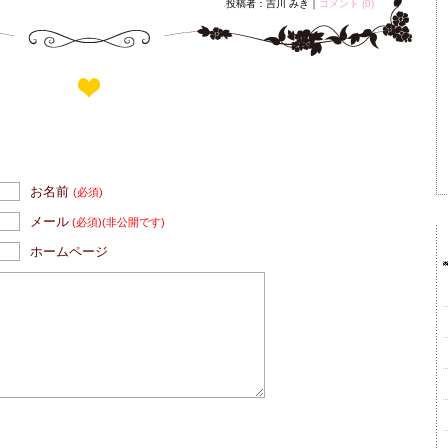
投稿者：吉川 みき｜
コメント (0)
お名前
(必須)
メール
(必須)
(非公開です)
ホームページ