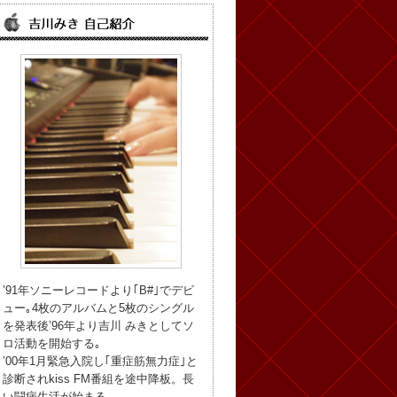
’91年ソニーレコードより｢B#｣でデビ
ュー｡4枚のアルバムと5枚のシングル
を発表後’96年より吉川 みきとしてソ
ロ活動を開始する｡
’00年1月緊急入院し｢重症筋無力症｣と
診断されkiss FM番組を途中降板。長
い闘病生活が始まる。