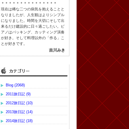
＊＊＊＊＊＊＊＊＊＊＊＊＊＊＊
現在は稀な二つの病気を抱えることと
なりましたが、人生観はよりシンプル
になりました。時間を大切にそして出
来るだけ建設的に日々過ごしたい。ピ
アノはバッキング、カッティング演奏
が好き。そして料理以外の「作る」こ
とが好きです。
吉川みき
Blog (2068)
2011旅日記 (9)
2012旅日記 (10)
2013旅日記 (14)
2014旅日記 (18)