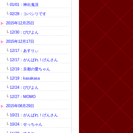
└
01/01：神出鬼没
└
02/28：コバシリです
2015年12月25日
└
12/30：びびよん
2015年12月17日
└
12/17：あすりぃ
└
12/17：がんばれ！げんさん
└
12/19：京都の愛ちゃん
└
12/19：kasakasa
└
12/24：びびよん
└
12/27：MOMO
2015年08月29日
└
10/21：がんばれ！げんさん
└
10/24：せっちゃん