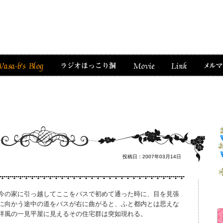
投稿日：2007年03月14日
今の家に引っ越してここをバスで初めて通った時に、目を見張
に向かう途中の道をバスが右に曲がると、ふと都内とは思えな
洋風の一見平屋に見えるその住宅群は突如現れる。