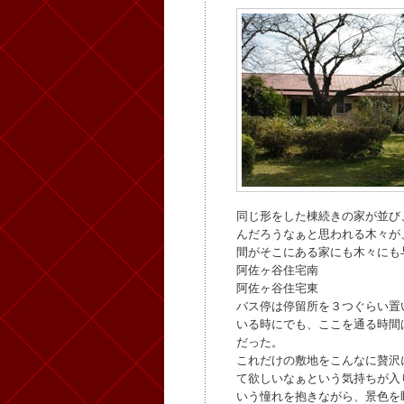
同じ形をした棟続きの家が並び
んだろうなぁと思われる木々が
間がそこにある家にも木々にも
阿佐ヶ谷住宅南
阿佐ヶ谷住宅東
バス停は停留所を３つぐらい置
いる時にでも、ここを通る時間
だった。
これだけの敷地をこんなに贅沢
て欲しいなぁという気持ちが入
いう憧れを抱きながら、景色を