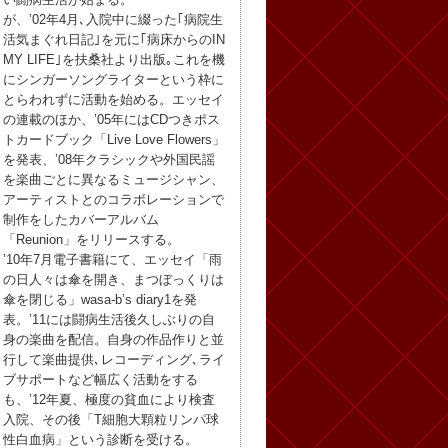
が、’02年4月､入院中に綴った｢病院生
活気まぐれ日記｣を元に｢病床からのIN
MY LIFE｣を扶桑社より出版｡これを機
にシンガーソングライターという枠に
とらわれずに活動を始める。エッセイ
の連載のほか、’05年にはCDつきポス
トカードブック「Live Love Flowers」
を発表、’08年クラシックや外国民謡
を楽曲ごとに異なるミュージシャン、
アーティストとのコラボレーションで
制作をしたカバーアルバム
「Reunion」をリリースする。
’10年7月電子書籍にて、エッセイ「雨
の日人々は傘を開き、まつぼっくりは
傘を閉じる」wasa-b’s diary1を発
表。’11には闘病生活後久しぶりの自
身の楽曲を配信。自身の作品作りと並
行して楽曲提供､レコーディング､ライ
ブサポートなど幅広く活動をする
も、’12年夏、極度の貧血により検査
入院、その後「T細胞大顆粒リンパ球
性白血病」という診断を受ける。