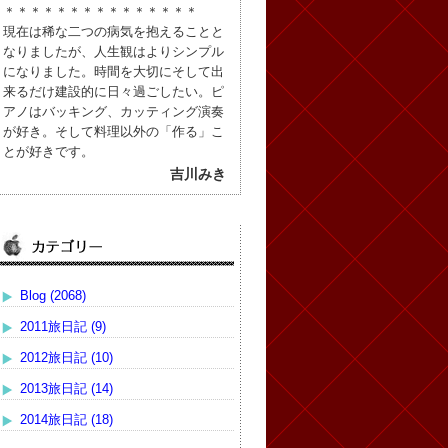
＊＊＊＊＊＊＊＊＊＊＊＊＊＊＊
現在は稀な二つの病気を抱えることと
なりましたが、人生観はよりシンプル
になりました。時間を大切にそして出
来るだけ建設的に日々過ごしたい。ピ
アノはバッキング、カッティング演奏
が好き。そして料理以外の「作る」こ
とが好きです。
吉川みき
Blog (2068)
2011旅日記 (9)
2012旅日記 (10)
2013旅日記 (14)
2014旅日記 (18)