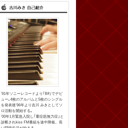
’91年ソニーレコードより｢B#｣でデビ
ュー｡4枚のアルバムと5枚のシングル
を発表後’96年より吉川 みきとしてソ
ロ活動を開始する｡
’00年1月緊急入院し｢重症筋無力症｣と
診断されkiss FM番組を途中降板。長
い闘病生活が始まる。