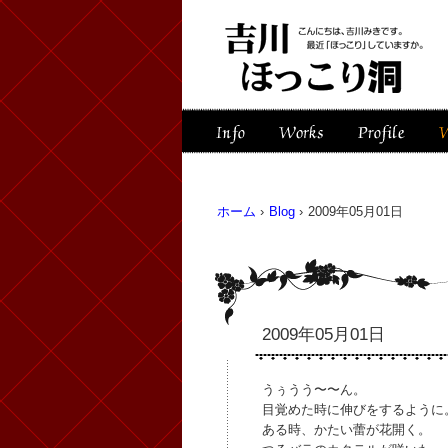
ホーム
›
Blog
›
2009年05月01日
2009年05月01日
うぅうう〜〜ん。
目覚めた時に伸びをするように
ある時、かたい蕾が花開く。