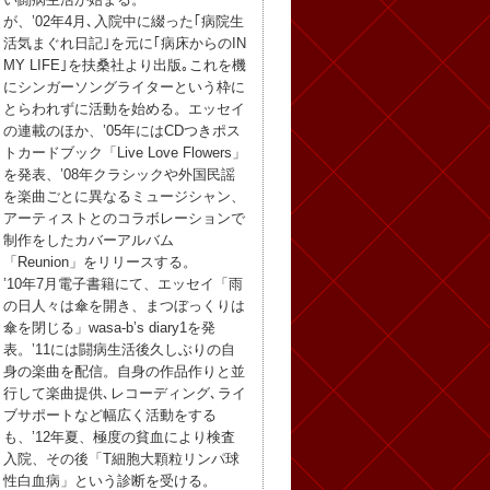
が、’02年4月､入院中に綴った｢病院生
活気まぐれ日記｣を元に｢病床からのIN
MY LIFE｣を扶桑社より出版｡これを機
にシンガーソングライターという枠に
とらわれずに活動を始める。エッセイ
の連載のほか、’05年にはCDつきポス
トカードブック「Live Love Flowers」
を発表、’08年クラシックや外国民謡
を楽曲ごとに異なるミュージシャン、
アーティストとのコラボレーションで
制作をしたカバーアルバム
「Reunion」をリリースする。
’10年7月電子書籍にて、エッセイ「雨
の日人々は傘を開き、まつぼっくりは
傘を閉じる」wasa-b’s diary1を発
表。’11には闘病生活後久しぶりの自
身の楽曲を配信。自身の作品作りと並
行して楽曲提供､レコーディング､ライ
ブサポートなど幅広く活動をする
も、’12年夏、極度の貧血により検査
入院、その後「T細胞大顆粒リンパ球
性白血病」という診断を受ける。