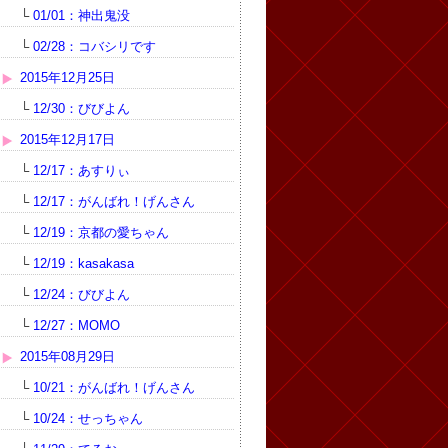
└
01/01：神出鬼没
└
02/28：コバシリです
2015年12月25日
└
12/30：びびよん
2015年12月17日
└
12/17：あすりぃ
└
12/17：がんばれ！げんさん
└
12/19：京都の愛ちゃん
└
12/19：kasakasa
└
12/24：びびよん
└
12/27：MOMO
2015年08月29日
└
10/21：がんばれ！げんさん
└
10/24：せっちゃん