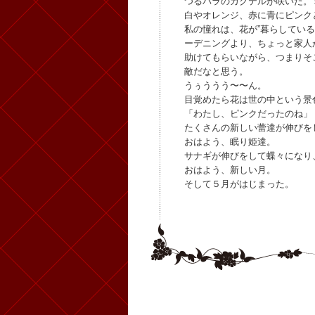
つるバラのカクテルが咲いた。
白やオレンジ、赤に青にピンク
私の憧れは、花が”暮らしてい
ーデニングより、ちょっと家人
助けてもらいながら、つまりそ
敵だなと思う。
うぅううう〜〜ん。
目覚めたら花は世の中という景
「わたし、ピンクだったのね」
たくさんの新しい蕾達が伸びを
おはよう、眠り姫達。
サナギが伸びをして蝶々になり
おはよう、新しい月。
そして５月がはじまった。