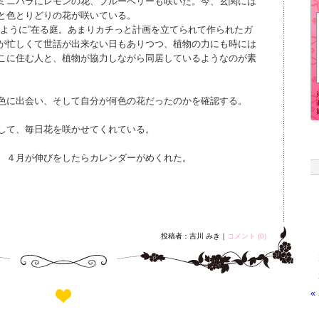
ミニバラにレモンの花、ブルーベリーも咲いた。今、玄関には
と色とりどりの花が咲いている。
るように”在る庭。あまりカチっと計画を立てられて作られたガ
が忙しくて世話が出来ない日もありつつ、植物の力にも時には
こに住む人と、植物が協力しながら同居しているようなのが素
色に出会い、そして自分が何色の花だったのかを確認する。
して、毎日花を咲かせてくれている。
、４月が伸びをしたらカレンダーがめくれた。
投稿者：吉川 みき｜
コメント (0)
«