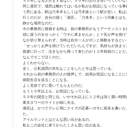
５０年になる人がまず居ない。５０年のお付き合いっていいな
同じ港区で、場所は離れてはいるが私がお世話になっている事
う所にある。駅は六本木もしくは乃木坂という駅が近い。私は
行くのだが、自分の描く「港区」「六本木」という印象とはち
静かな場所なのだ。
今の事務所に移籍する時は、前の事務所がもうアーティストを
頭に迷うのをせっかく「ウチに来ませんか」とＹ氏が声を掛け
なか切り替えられず、当時は自分一人がポンと移動をするとい
「せっかくお声を掛けていただいたんですが、気持ちが決まり
挨拶に行って、泣きながら帰って来たのが１２年程前のことだ
なんでそこで泣くのだ。
よくわからない。
全く、公私混同の失礼なことをしたと今は思っている。
それから前の事務所の人の後押しで、結局お世話になることに
病院生活を送ることになる。
よく見捨てずに置いてもらえたのだ。
もう１０年以上も、お世話になっている。
５０年の国交と同じ位、いやそれ以上に１２年は深く濃い時間
東京タワーのライトが緑に光る。
港区は、かつてテレビ局にクイズの応募ハガキに宛名を書いた
た。
アイルランドとはどんな思い出があるの。
私もこの会社に来てからたくさん思い出がある。