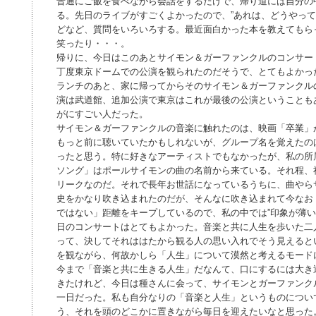
普通にご飯を食べながら会話をするだけで、帰り道には自分の
る。先日のライブがすごくよかったので、”あれは、どうやって
どなど、質問をいろいろする。最近面白かった本を教えてもら
笑ったり・・・。
帰りに、今日はこのあとサイモン＆ガーファンクルのコンサー
丁度東京ドームでの公演を観られたのだそうで、とてもよかっ
ランチのあと、家に帰ってからそのサイモン＆ガーファンクル
演は武道館、追加公演で東京はこれが最後の公演ということも
がにすごい人だった。
サイモン＆ガーファンクルの音楽に触れたのは、映画「卒業」
もっと前に聴いていたかもしれないが、グループ名を覚えたの
ったと思う。特に好きなアーティストでもなかったが、私の所
ソング」はポールサイモンの曲の名前から来ている。それ程、
リークなのだ。それで長年お世話になっているうちに、曲やら
史をかなり吹き込まれたのだが、そんなに吹き込まれて今なお
ではない」距離をキープしているので、私の中では”印象が薄い
日のコンサートはとてもよかった。音楽と共に人生を歩いた二
って、決してそれははたから観る人の思い入れでそう見えると
を観ながら、何故かしら「人生」について漠然と考えるモード
今まで「音楽と共に生きる人生」だなんて、口にするには大き
きたけれど、今日は種さんに会って、サイモンとガーファンク
一日だった。私も自分なりの「音楽と人生」というものについ
う、それを頭のどこかに置きながら毎日を迎えたいなと思った