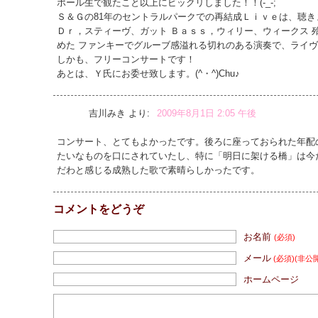
ポール生で観たこと以上にビックリしました！！(-_-;
Ｓ＆Ｇの81年のセントラルパークでの再結成Ｌｉｖｅは、聴きま
Ｄｒ，スティーヴ、ガット Ｂａｓｓ，ウィリー、ウィークス 
めた ファンキーでグルーブ感溢れる切れのある演奏で、ライヴ ア
しかも、フリーコンサートです！
あとは、Ｙ氏にお委せ致します。(^・^)Chu♪
吉川みき
より:
2009年8月1日 2:05 午後
コンサート、とてもよかったです。後ろに座っておられた年配
たいなものを口にされていたし、特に「明日に架ける橋」は今
だわと感じる成熟した歌で素晴らしかったです。
コメントをどうぞ
お名前
(必須)
メール
(必須)
(非公
ホームページ