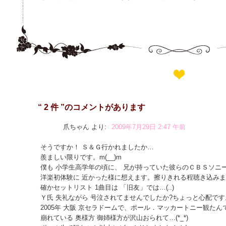
“ 2 件 ”のコメントがあります
爪ちゃん
より:
2009年7月29日 2:47 午前
そうですか！ Ｓ＆Ｇ行かれましたか…
羨ましい限りです。m(__)m
僕も 小学生高学年の頃に、 兄が持っていた彼らのＣＢＳソニ
洋楽初体験に 近かった様に想えます。擦りきれる程聴き込みまし
確かセットリスト 1曲目は 「旧友」では…(..)
Ｙ氏 失礼ながら 号泣されてませんでしたか?ちょっと心配です。(
2005年 大阪 京セラドームで、ポール．マッカートニー観たん
崩れている 奥様方 御姉様方が沢山おられて…(*_*)