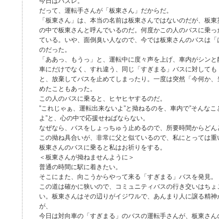
今日はハズレ。
だって、運転手さんが「板東さん」だからだ。
「板東さん」は、本当の名前は板東さんではないのだが、板東
の中で板東さんと呼んでいるのだ。何度かこの人のバスに乗っ
ている。いや、面倒臭い人なので、今では板東さんのバスは「
のだった。
「ああっ、もうっ」と、運転中に度々声を上げ、車内がシンと
車にだけでなく、すれ違う、同じ「すぎまる」バスに対しても
と、放棄してバスを止めてしまったり。一度は突然「今何か、
めたこともあった。
この人のバスに乗ると、ヒヤヒヤするのだ。
”これじゃぁ、運転出来ないよ”と拗ねるのを、車内で”そんな
よ”と、心の中で応援せねばならない。
なぜなら、バスをしょっちゅう止めるので、所要時間からどん
この拗ね具合いが、非常に父と似ているので、私にとっては重
板東さんのバスに乗ると私はお祈りをする。
＜板東さんが拗ねませんように＞
普通の時間に駅に着きたい。
そこにまた、向こうからやって来る「すぎまる」バスを発見。
この道は確かに狭いので、コミュニティバスの行き交いはちょ
い。板東さんはその辺りがイジワルで、あんまり人に譲る精神
が、
今日は対向車の「すぎまる」のバスの運転手さんが、板東さん