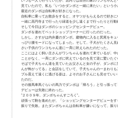
いつも一人で行っていたが、店内では自分の家のワンちゃんと
見ていたので、私も「いつかダンボと一緒に来たい」という小
最近のダンボは自転車が好きになった。
自転車に乗ってお散歩をすると、オヤツがもらえるので好きに
一緒に高円寺まで行ったり緑道を少し遠くまで行ったりと行動
そして今日はダンボのショッピングセンターデビュー。
ダンボを連れてペットショップコーナーに行ったのだった。
しかし、さすがは内弁慶のダンボ。建物内に入ると尻尾をキュ
っぴり腰モードになってしまった。そして、子犬がたくさん見
さい子供のワンコちゃん達に一斉に吠えられたのだった。
ここにはよく飼い主さんがワンちゃんを連れて来ているが、中
ことがなく、一斉にダンボに吠えているのを見て逆に驚いたぐ
そばで子犬ちゃん達を見ていたお父さんと女の子が、ダンボに
んが怖がってる」と会話をしていて、子犬ちゃんの一まわりも
ブル震えて遠くに逃げる姿は、よそのお子さんにも見せていい
たのだ。
その後馬車馬ぐらいの馬力でダンボは「帰ろう」と引っ張って
デビューは失敗に終わった。
”２００９年、ダンボちゃんすごろく”。
頑張って駒を進めたが、「ショッピングセンターデビューをす
振りで失敗。またダンボちゃんは自転車が嫌いになって、振り