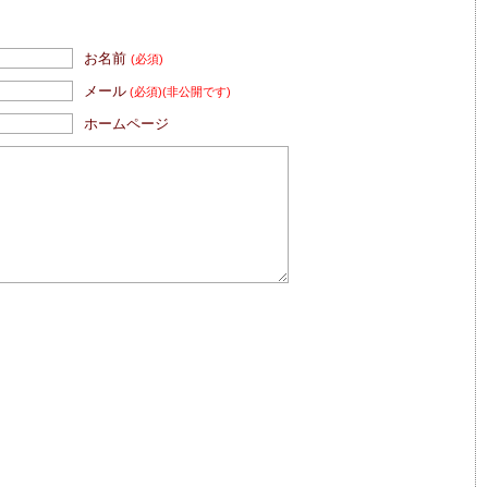
お名前
(必須)
メール
(必須)
(非公開です)
ホームページ