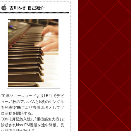
’91年ソニーレコードより｢B#｣でデビ
ュー｡4枚のアルバムと5枚のシングル
を発表後’96年より吉川 みきとしてソ
ロ活動を開始する｡
’00年1月緊急入院し｢重症筋無力症｣と
診断されkiss FM番組を途中降板。長
い闘病生活が始まる。