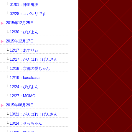
└
01/01：神出鬼没
└
02/28：コバシリです
2015年12月25日
└
12/30：びびよん
2015年12月17日
└
12/17：あすりぃ
└
12/17：がんばれ！げんさん
└
12/19：京都の愛ちゃん
└
12/19：kasakasa
└
12/24：びびよん
└
12/27：MOMO
2015年08月29日
└
10/21：がんばれ！げんさん
└
10/24：せっちゃん