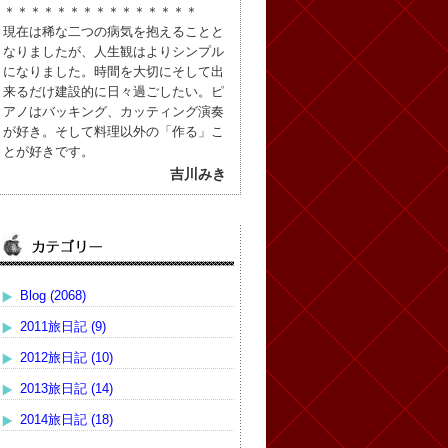
＊＊＊＊＊＊＊＊＊＊＊＊＊＊＊
現在は稀な二つの病気を抱えることと
なりましたが、人生観はよりシンプル
になりました。時間を大切にそして出
来るだけ建設的に日々過ごしたい。ピ
アノはバッキング、カッティング演奏
が好き。そして料理以外の「作る」こ
とが好きです。
吉川みき
Blog (2068)
2011旅日記 (9)
2012旅日記 (10)
2013旅日記 (14)
2014旅日記 (18)