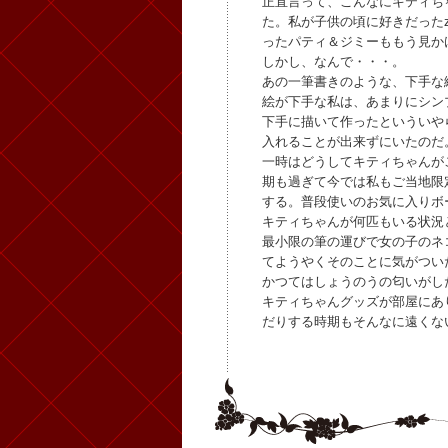
正直言って、こんなにキティち
た。私が子供の頃に好きだったz
ったパティ＆ジミーももう見か
しかし、なんで・・・。
あの一筆書きのような、下手な
絵が下手な私は、あまりにシン
下手に描いて作ったといういや
入れることが出来ずにいたのだ
一時はどうしてキティちゃんが
期も過ぎて今では私もご当地限
する。普段使いのお気に入りボ
キティちゃんが何匹もいる状況
最小限の筆の運びで女の子のネ
てようやくそのことに気がつい
かつてはしょうのうの匂いがし
キティちゃんグッズが部屋にあ
だりする時期もそんなに遠くな