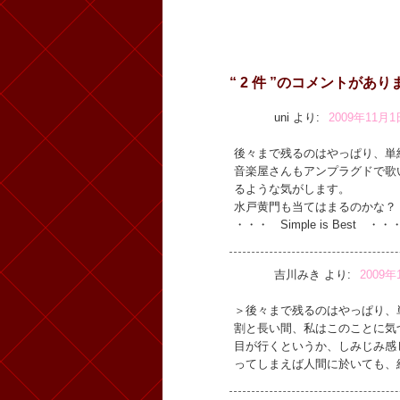
“ 2 件 ”のコメントがあり
uni
より:
2009年11月1
後々まで残るのはやっぱり、単
音楽屋さんもアンプラグドで歌
るような気がします。
水戸黄門も当てはまるのかな？
・・・ Simple is Best ・・
吉川みき
より:
2009年
＞後々まで残るのはやっぱり、
割と長い間、私はこのことに気
目が行くというか、しみじみ感
ってしまえば人間に於いても、