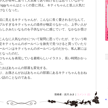
ゃんが長年に渡って人気者であり続けるとは思っていなかっ
iggyちゃんはとっくの昔に消え、キティちゃんと並ぶ人気だ
けなくなった。
絵に見えるキティちゃんが、こんなに長く愛されるだなんて。
プルすぎるキティちゃんの造作が物足りなかった。上手い人が
らしさみたいなものを子供ながらに感じていて、なかなか受け
。
こんなに人気なのかについて疑問に思っていたが、そういう時
定キティちゃんのボールペンを旅先で見つけると買っていたり
ールペンはキティちゃんのボールペンなのだから、私ん家には
となったのだ。
コちゃんを表現している素晴らしいイラスト、長い時間かかっ
た。
たおばあちゃんの部屋も変化する。
り、お孫さんがおばあちゃんの部屋にあるキティちゃんをおね
い話のことなのである。
投稿者：吉川 みき｜
コメント (2)
«