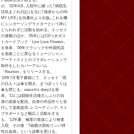
が、’02年4月､入院中に綴った｢病院生
活気まぐれ日記｣を元に｢病床からのIN
MY LIFE｣を扶桑社より出版｡これを機
にシンガーソングライターという枠に
とらわれずに活動を始める。エッセイ
の連載のほか、’05年にはCDつきポス
トカードブック「Live Love Flowers」
を発表、’08年クラシックや外国民謡
を楽曲ごとに異なるミュージシャン、
アーティストとのコラボレーションで
制作をしたカバーアルバム
「Reunion」をリリースする。
’10年7月電子書籍にて、エッセイ「雨
の日人々は傘を開き、まつぼっくりは
傘を閉じる」wasa-b’s diary1を発
表。’11には闘病生活後久しぶりの自
身の楽曲を配信。自身の作品作りと並
行して楽曲提供､レコーディング､ライ
ブサポートなど幅広く活動をする
も、’12年夏、極度の貧血により検査
入院、その後「T細胞大顆粒リンパ球
性白血病」という診断を受ける。