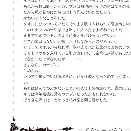
からないがとりあえず、窓を開けてはらってカナブンを外に出
あれから数日経ったがカナブンは敷地のバイクのそばでそのま
だから私が見つけた時にはもう死んでいたのだろう。
かわいそうなことをした。
タオルにひっついていたらそのまま取り入れられて引き出しの
このカナブンの一生は引き出しに入ったまま終わったのだ。
まるで生きているかのようにタオルにひっついていた。
どこか出口はないかと探したりしなかったのだろうか。
どうしてタオルから離れず、取り込まれた状態のまま何のアク
くともタオルを入れている引き出しは少し空間に余裕があった
はなかったはずなのだが・・・・。
さよなら、カナブン。
ごめんね。
いつでも飛んでいける場所に、だが死骸となったのでもう遠く
い。
あとは踏んでつぶさないことがせめてものお詫びと、庭のほう
キミは今年最後に見るカナブンだったかもしれないね。
ほうきを掃けば、カサっと枯れ葉と同じ音がした。